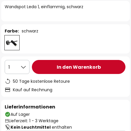
springen
Wandspot Leda 1, einflammig, schwarz
Farbe:
schwarz
In den Warenkorb
1
50 Tage kostenlose Retoure
Kauf auf Rechnung
Lieferinformationen
Auf Lager
Lieferzeit: 1 - 3 Werktage
Kein Leuchtmittel
enthalten