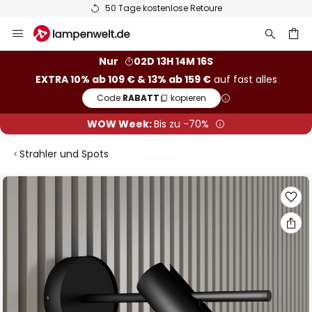
50 Tage kostenlose Retoure
Zum
Inhalt
springen
he
Nur
02D 13H 14M 15S
EXTRA 10% ab 109 € & 13% ab 159 €
auf fast alles
Code:
RABATT
kopieren
WOW Week:
Bis zu -70%
Strahler und Spots
Zum
Ende
der
Bildgalerie
springen