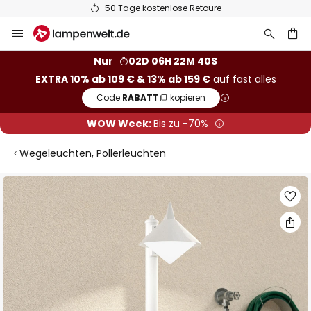
50 Tage kostenlose Retoure
Zum
Inhalt
springen
he
Nur
02D 06H 22M 39S
EXTRA 10% ab 109 € & 13% ab 159 €
auf fast alles
Code:
RABATT
kopieren
WOW Week:
Bis zu -70%
Wegeleuchten, Pollerleuchten
Zum
Ende
der
Bildgalerie
springen