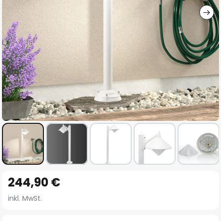
Zum
244,90 €
Anfang
der
inkl. MwSt.
Bildgalerie