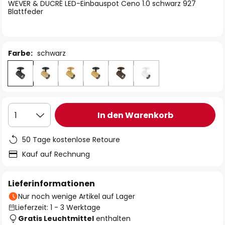
springen
WEVER & DUCRÉ LED-Einbauspot Ceno 1.0 schwarz 927
Blattfeder
Farbe:
schwarz
In den Warenkorb
1
50 Tage kostenlose Retoure
Kauf auf Rechnung
Lieferinformationen
Nur noch wenige Artikel auf Lager
Lieferzeit: 1 - 3 Werktage
Gratis Leuchtmittel
enthalten