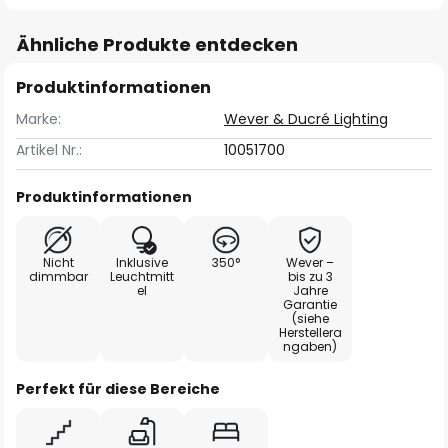
Ähnliche Produkte entdecken
Produktinformationen
Marke:
Wever & Ducré Lighting
Artikel Nr.:
10051700
Produktinformationen
Nicht
Inklusive
350°
Wever –
dimmbar
Leuchtmitt
bis zu 3
el
Jahre
Garantie
(siehe
Herstellera
ngaben)
Perfekt für diese Bereiche