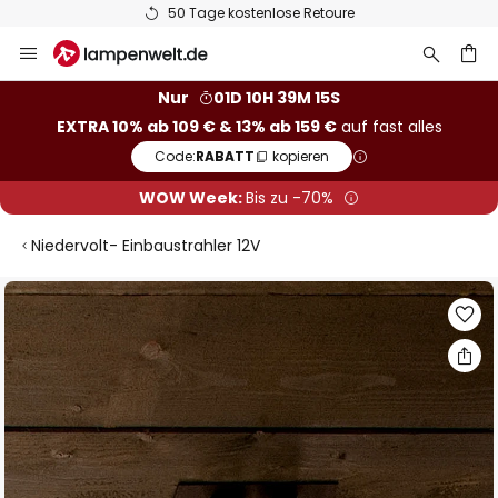
50 Tage kostenlose Retoure
Zum
Inhalt
springen
he
Nur
01D 10H 39M 15S
EXTRA 10% ab 109 € & 13% ab 159 €
auf fast alles
Code:
RABATT
kopieren
WOW Week:
Bis zu -70%
Niedervolt- Einbaustrahler 12V
Zum
Ende
der
Bildgalerie
springen