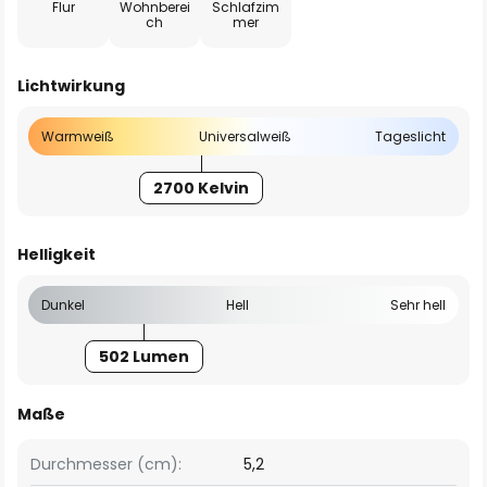
Flur
Wohnberei
Schlafzim
ch
mer
Lichtwirkung
Warmweiß
Universalweiß
Tageslicht
2700 Kelvin
Helligkeit
Dunkel
Hell
Sehr hell
502 Lumen
Maße
Durchmesser (cm):
5,2