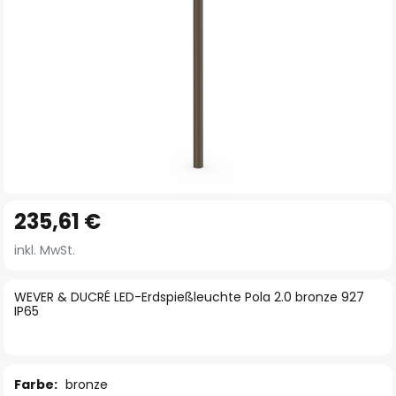
Zum
235,61 €
Anfang
der
inkl. MwSt.
Bildgalerie
springen
WEVER & DUCRÉ LED-Erdspießleuchte Pola 2.0 bronze 927
IP65
Farbe:
bronze