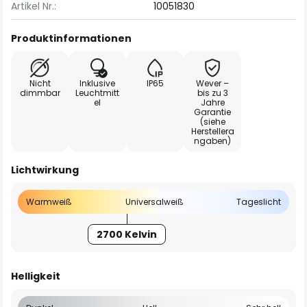
Artikel Nr.:
10051830
Produktinformationen
Nicht
Inklusive
IP65
Wever –
dimmbar
Leuchtmitt
bis zu 3
el
Jahre
Garantie
(siehe
Herstellera
ngaben)
Lichtwirkung
Warmweiß
Universalweiß
Tageslicht
2700 Kelvin
Helligkeit