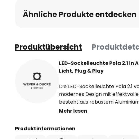
Ähnliche Produkte entdecken
Produktübersicht
Produktdeta
LED-Sockelleuchte Pola 2.1 i
Licht, Plug & Play
Die LED-Sockelleuchte Pola 2.1 
modernes Design mit effektvoller,
besteht aus robustem Aluminiu
anthrazitfarbener Pulverbeschic
Mehr lesen
Befestigungssockel und 2,50 m 
Steckverbindung ausgestattet. Mi
Produktinformationen
sie optimal gegen Staub und Stra