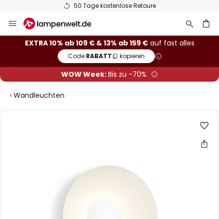
50 Tage kostenlose Retoure
Zum
Inhalt
springen
he
EXTRA 10% ab 109 € & 13% ab 159 €
auf fast alles
Code:
RABATT
kopieren
WOW Week:
Bis zu -70%
Wandleuchten
Zum
Ende
der
Bildgalerie
springen