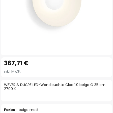
Zum
367,71 €
Anfang
der
inkl. MwSt.
Bildgalerie
springen
WEVER & DUCRÉ LED-Wandleuchte Clea 1.0 beige Ø 35 cm
2700 K
Farbe:
beige matt