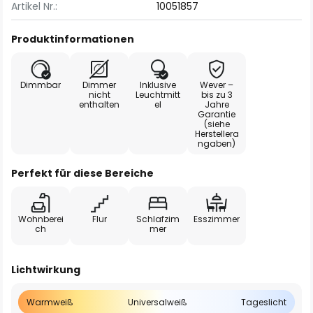
Artikel Nr.:
10051857
Produktinformationen
Dimmbar
Dimmer
Inklusive
Wever –
nicht
Leuchtmitt
bis zu 3
enthalten
el
Jahre
Garantie
(siehe
Herstellera
ngaben)
Perfekt für diese Bereiche
Wohnberei
Flur
Schlafzim
Esszimmer
ch
mer
Lichtwirkung
Warmweiß
Universalweiß
Tageslicht