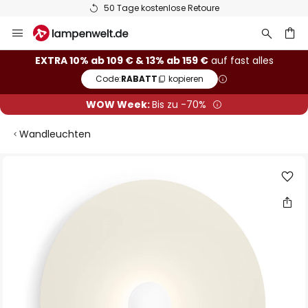
50 Tage kostenlose Retoure
Zum
Inhalt
springen
he
EXTRA 10% ab 109 € & 13% ab 159 €
auf fast alles
Code:
RABATT
kopieren
WOW Week:
Bis zu -70%
Wandleuchten
Zum
Ende
der
Bildgalerie
springen