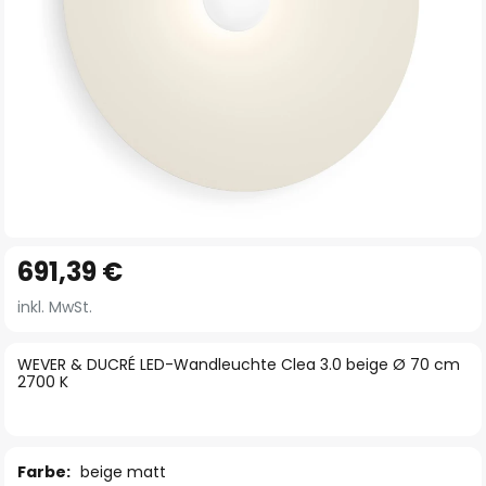
Zum
691,39 €
Anfang
der
inkl. MwSt.
Bildgalerie
springen
WEVER & DUCRÉ LED-Wandleuchte Clea 3.0 beige Ø 70 cm
2700 K
Farbe:
beige matt