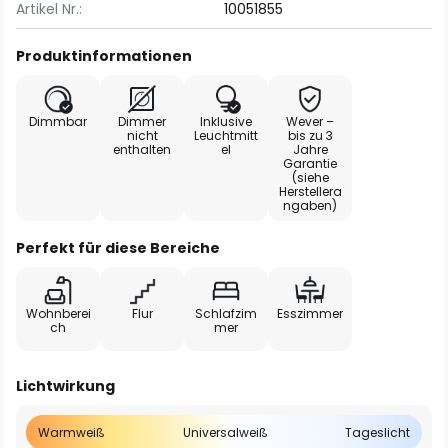
Artikel Nr.:
10051855
Produktinformationen
Dimmbar
Dimmer
Inklusive
Wever –
nicht
Leuchtmitt
bis zu 3
enthalten
el
Jahre
Garantie
(siehe
Herstellera
ngaben)
Perfekt für diese Bereiche
Wohnberei
Flur
Schlafzim
Esszimmer
ch
mer
Lichtwirkung
Warmweiß
Universalweiß
Tageslicht