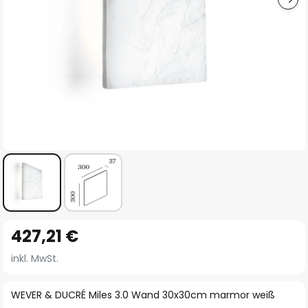
Zum
427,21 €
Anfang
der
inkl. MwSt.
Bildgalerie
springen
WEVER & DUCRÉ Miles 3.0 Wand 30x30cm marmor weiß