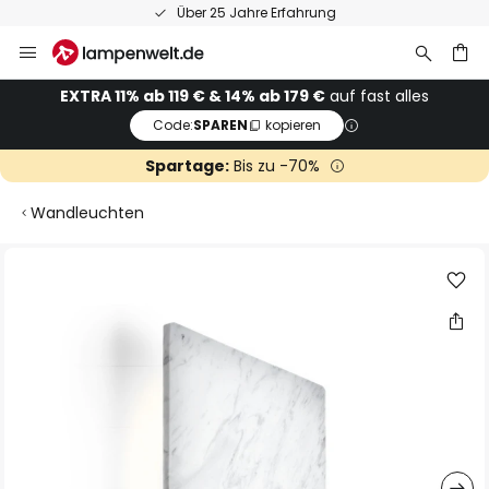
Über 25 Jahre Erfahrung
Zum
Inhalt
springen
he
EXTRA 11% ab 119 € & 14% ab 179 €
auf fast alles
Code:
SPAREN
kopieren
Spartage:
Bis zu -70%
Wandleuchten
Zum
Ende
der
Bildgalerie
springen