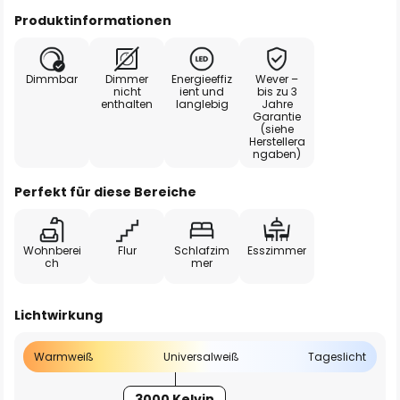
Produktinformationen
Dimmbar
Dimmer
Energieeffiz
Wever –
nicht
ient und
bis zu 3
enthalten
langlebig
Jahre
Garantie
(siehe
Herstellera
ngaben)
Perfekt für diese Bereiche
Wohnberei
Flur
Schlafzim
Esszimmer
ch
mer
Lichtwirkung
Warmweiß
Universalweiß
Tageslicht
3000 Kelvin