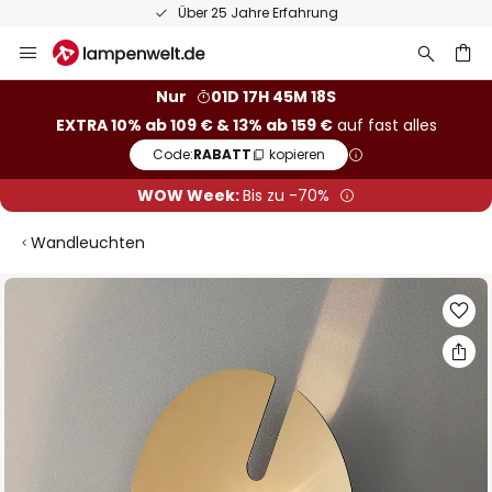
Über 25 Jahre Erfahrung
Zum
Inhalt
springen
he
Nur
01D 17H 45M 18S
EXTRA 10% ab 109 € & 13% ab 159 €
auf fast alles
Code:
RABATT
kopieren
WOW Week:
Bis zu -70%
Wandleuchten
Zum
Ende
der
Bildgalerie
springen