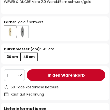
springen
WEVER & DUCRÉ Mirro 2.0 Wand45cm schwarz/gold
Farbe:
gold / schwarz
Durchmesser (cm):
45 cm
30 cm
45 cm
In den Warenkorb
1
50 Tage kostenlose Retoure
Kauf auf Rechnung
Lieferinformationen