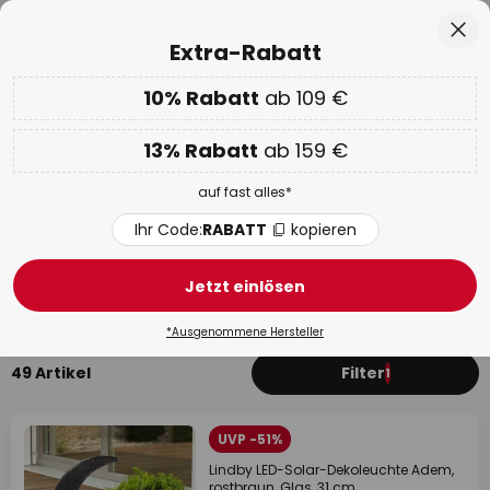
50 Tage kostenlose Retoure
Zum
Sch
Extra-Rabatt
Inhalt
springen
he
10% Rabatt
ab 109 €
Nur
01D 08H 29M 33S
EXTRA 10% ab 109 € & 13% ab 159 €
auf fast alles
13% Rabatt
ab 159 €
Code:
RABATT
kopieren
auf fast alles*
WOW Week:
Bis zu -70%
Ihr Code:
RABATT
kopieren
Braune Solarleuchten
Jetzt einlösen
Mit Bewegungsmelder
Wandleuchten
Kugeln
*Ausgenommene Hersteller
49 Artikel
Filter
1
UVP -51%
Lindby LED-Solar-Dekoleuchte Adem,
rostbraun, Glas, 31 cm