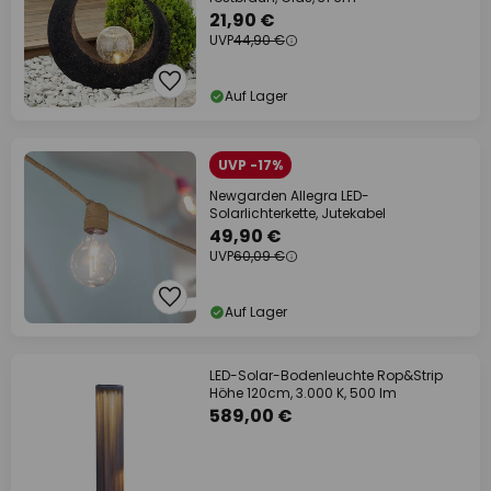
21,90 €
UVP
44,90 €
Auf Lager
UVP -17%
Newgarden Allegra LED-
Solarlichterkette, Jutekabel
49,90 €
UVP
60,09 €
Auf Lager
LED-Solar-Bodenleuchte Rop&Strip
Höhe 120cm, 3.000 K, 500 lm
589,00 €