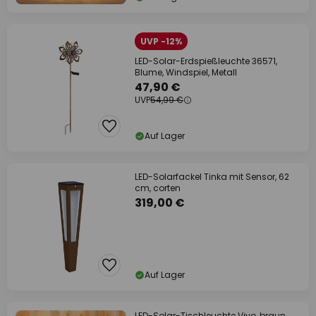
UVP -12%
LED-Solar-Erdspießleuchte 36571,
Blume, Windspiel, Metall
47,90 €
UVP
54,99 €
Auf Lager
LED-Solarfackel Tinka mit Sensor, 62
cm, corten
319,00 €
Auf Lager
LED-Solar-Tischleuchte Vivo, braun,