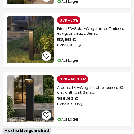
Auf Lager
UVP -33%
Prios LED-Solar-Wegelampe Tarlson,
eckig, anthrazit, Sensor
52,90 €
UVP
79,90 €
Auf Lager
UVP -40,00 €
Arcchio LED-Wegeleuchte Iberion, 90
cm, anthrazit, Sensor
169,90 €
UVP
209,90 €
Auf Lager
+ extra Mengenrabatt