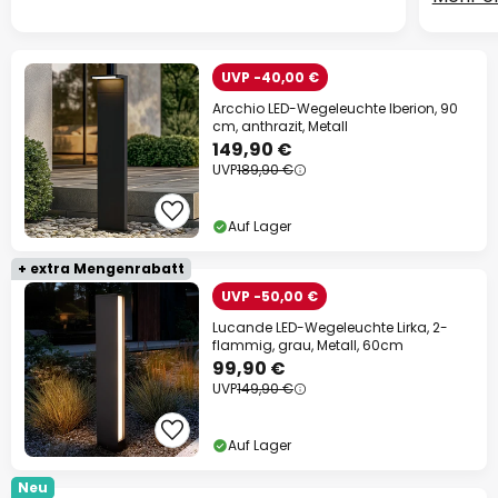
UVP -40,00 €
Arcchio LED-Wegeleuchte Iberion, 90
cm, anthrazit, Metall
149,90 €
UVP
189,90 €
Auf Lager
+ extra Mengenrabatt
UVP -50,00 €
Lucande LED-Wegeleuchte Lirka, 2-
flammig, grau, Metall, 60cm
99,90 €
UVP
149,90 €
Auf Lager
Neu