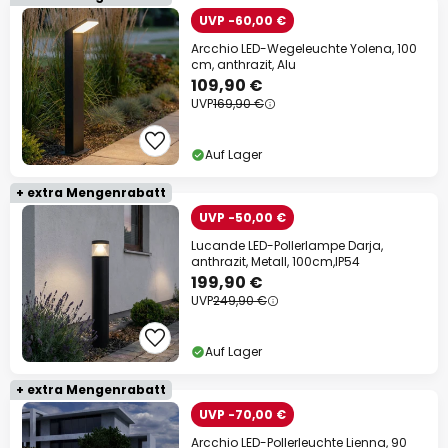
UVP -60,00 €
Arcchio LED-Wegeleuchte Yolena, 100
cm, anthrazit, Alu
109,90 €
UVP
169,90 €
Auf Lager
+ extra Mengenrabatt
UVP -50,00 €
Lucande LED-Pollerlampe Darja,
anthrazit, Metall, 100cm,IP54
199,90 €
UVP
249,90 €
Auf Lager
+ extra Mengenrabatt
UVP -70,00 €
Arcchio LED-Pollerleuchte Lienna, 90