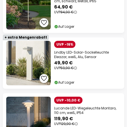
cm, schwarz, Metall, IP65
64,90 €
UVP
84,90 €
Auf Lager
+ extra Mengenrabatt
UVP -16%
Lindby LED-Solar-Sockelleuchte
Eleazar, weiß, Alu, Sensor
49,90 €
UVP
59,90 €
Auf Lager
UVP -10,00 €
Lucande LED-Wegeleuchte Montaro,
110 cm, weiß, IP54
119,90 €
UVP
129,90 €