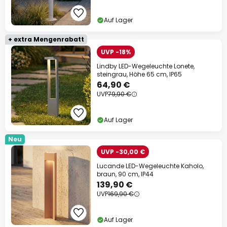
Auf Lager
+ extra Mengenrabatt
UVP -18%
Lindby LED-Wegeleuchte Lonete,
steingrau, Höhe 65 cm, IP65
64,90 €
UVP
79,90 €
Auf Lager
Neu
UVP -30,00 €
Lucande LED-Wegeleuchte Kaholo,
braun, 90 cm, IP44
139,90 €
UVP
169,90 €
Auf Lager