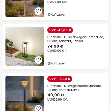
UVP
74,90 €
Auf Lager
UVP -45,00 €
Lucande LED-Solarwegeleuchte Nilea,
50 cm, schwarz, Sensor
74,90 €
UVP
119,90 €
Auf Lager
UVP -10,00 €
Lucande LED-Wegeleuchte Montaro,
110 cm, anthrazit, IP54
119,90 €
UVP
129,90 €