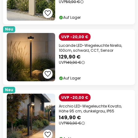
UVP
59,90 €
Auf Lager
Neu
UVP -20,00 €
Lucande LED-Wegeleuchte Nirella,
100cm, schwarz, CCT, Sensor
129,90 €
UVP
149,90 €
Auf Lager
Neu
UVP -20,00 €
Arcchio LED-Wegeleuchte Kovato,
Höhe 95 cm, dunkelgrau, IP65
149,90 €
UVP
169,90 €