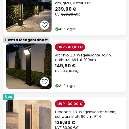
cm, grau, Metall, IP65
239,90 €
UVP
309,90 €
Auf Lager
+ extra Mengenrabatt
UVP -40,00 €
Arcchio LED-Wegeleuchte Havin,
anthrazit, Metall, 100cm
149,90 €
UVP
189,90 €
Auf Lager
Neu
UVP -30,00 €
Lucande LED-Wegeleuchte Kaholo,
schwarz matt, 90 cm, IP44
139,90 €
UVP
169,90 €