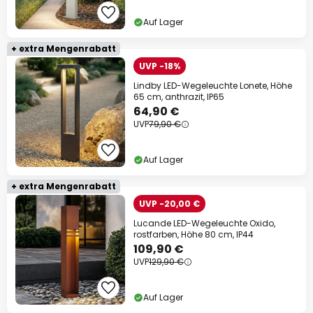
Auf Lager
+ extra Mengenrabatt
UVP -18%
Lindby LED-Wegeleuchte Lonete, Höhe
65 cm, anthrazit, IP65
64,90 €
UVP
79,90 €
Auf Lager
+ extra Mengenrabatt
UVP -20,00 €
Lucande LED-Wegeleuchte Oxido,
rostfarben, Höhe 80 cm, IP44
109,90 €
UVP
129,90 €
Auf Lager