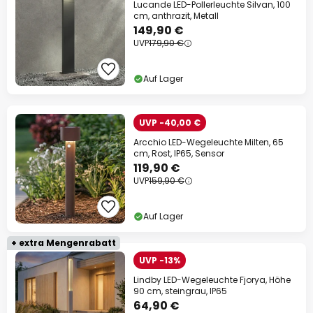
Lucande LED-Pollerleuchte Silvan, 100
cm, anthrazit, Metall
149,90 €
UVP
179,90 €
Auf Lager
UVP -40,00 €
Arcchio LED-Wegeleuchte Milten, 65
cm, Rost, IP65, Sensor
119,90 €
UVP
159,90 €
Auf Lager
+ extra Mengenrabatt
UVP -13%
Lindby LED-Wegeleuchte Fjorya, Höhe
90 cm, steingrau, IP65
64,90 €