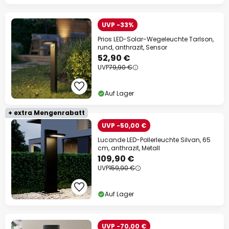
UVP -33%
Prios LED-Solar-Wegeleuchte Tarlson,
rund, anthrazit, Sensor
52,90 €
UVP
79,90 €
Auf Lager
+ extra Mengenrabatt
UVP -50,00 €
Lucande LED-Pollerleuchte Silvan, 65
cm, anthrazit, Metall
109,90 €
UVP
159,90 €
Auf Lager
UVP -70,00 €