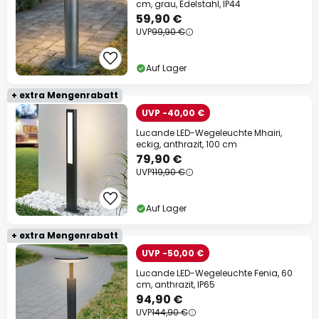
cm, grau, Edelstahl, IP44
59,90 €
UVP
99,90 €
Auf Lager
+ extra Mengenrabatt
UVP -40,00 €
Lucande LED-Wegeleuchte Mhairi,
eckig, anthrazit, 100 cm
79,90 €
UVP
119,90 €
Auf Lager
+ extra Mengenrabatt
UVP -50,00 €
Lucande LED-Wegeleuchte Fenia, 60
cm, anthrazit, IP65
94,90 €
UVP
144,90 €