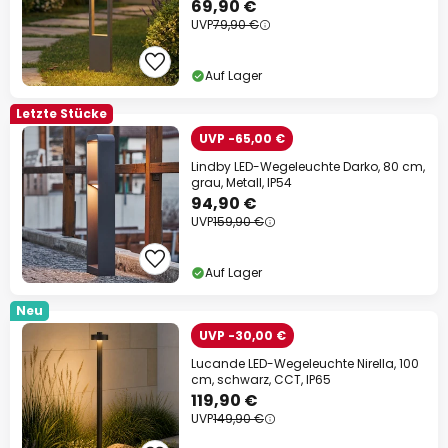
69,90 €
UVP
79,90 €
Auf Lager
Letzte Stücke
UVP -65,00 €
Lindby LED-Wegeleuchte Darko, 80 cm,
grau, Metall, IP54
94,90 €
UVP
159,90 €
Auf Lager
Neu
UVP -30,00 €
Lucande LED-Wegeleuchte Nirella, 100
cm, schwarz, CCT, IP65
119,90 €
UVP
149,90 €