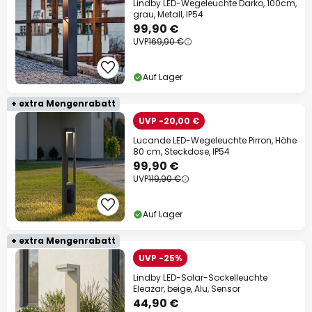
Lindby LED-Wegeleuchte Darko, 100cm,
grau, Metall, IP54
99,90 €
UVP
169,90 €
Auf Lager
+ extra Mengenrabatt
UVP -20,00 €
Lucande LED-Wegeleuchte Pirron, Höhe
80 cm, Steckdose, IP54
99,90 €
UVP
119,90 €
Auf Lager
+ extra Mengenrabatt
UVP -25%
Lindby LED-Solar-Sockelleuchte
Eleazar, beige, Alu, Sensor
44,90 €