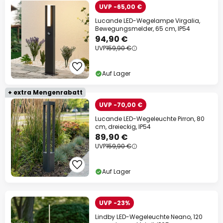
UVP -65,00 €
Lucande LED-Wegelampe Virgalia,
Bewegungsmelder, 65 cm, IP54
94,90 €
UVP
159,90 €
Auf Lager
+ extra Mengenrabatt
UVP -70,00 €
Lucande LED-Wegeleuchte Pirron, 80
cm, dreieckig, IP54
89,90 €
UVP
159,90 €
Auf Lager
UVP -23%
Lindby LED-Wegeleuchte Neano, 120