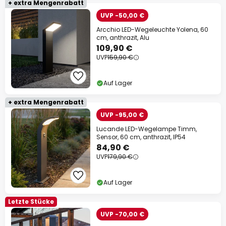
+ extra Mengenrabatt
UVP -50,00 €
Arcchio LED-Wegeleuchte Yolena, 60
cm, anthrazit, Alu
109,90 €
UVP
159,90 €
Auf Lager
+ extra Mengenrabatt
UVP -95,00 €
Lucande LED-Wegelampe Timm,
Sensor, 60 cm, anthrazit, IP54
84,90 €
UVP
179,90 €
Auf Lager
Letzte Stücke
UVP -70,00 €