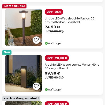
Letzte Stücke
UVP -25%
Lindby LED-Wegeleuchte Pavlos, 76
cm, rostfarben, Edelstahl
74,90 €
UVP
99,90 €
Auf Lager
Neu
UVP -20,00 €
Arcchio LED-Wegeleuchte Vonar, Höhe
50 cm, anthrazit
99,90 €
UVP
119,90 €
Auf Lager
+ extra Mengenrabatt
UVP -50,00 €