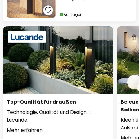
Auf Lager
Top-Qualität für draußen
Beleuc
Balko
Technologie, Qualität und Design –
Lucande.
Ideen u
Außenb
Mehr erfahren
Mehr e