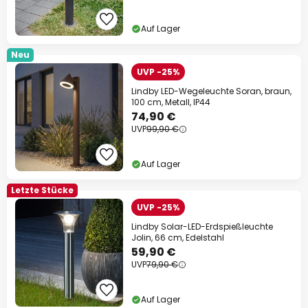
Auf Lager
Neu
UVP -25%
Lindby LED-Wegeleuchte Soran, braun,
100 cm, Metall, IP44
74,90 €
UVP
99,90 €
Auf Lager
Letzte Stücke
UVP -25%
Lindby Solar-LED-Erdspießleuchte
Jolin, 66 cm, Edelstahl
59,90 €
UVP
79,90 €
Auf Lager