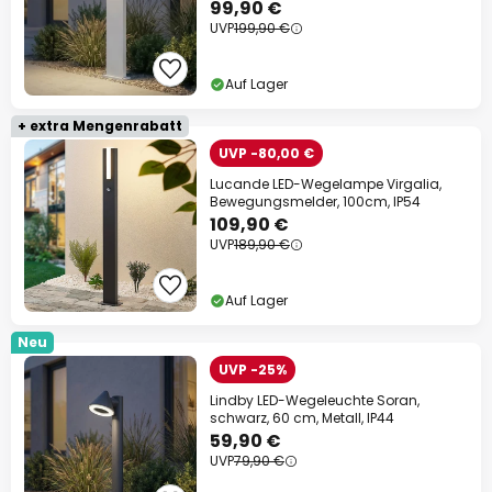
99,90 €
UVP
199,90 €
Auf Lager
+ extra Mengenrabatt
UVP -80,00 €
Lucande LED-Wegelampe Virgalia,
Bewegungsmelder, 100cm, IP54
109,90 €
UVP
189,90 €
Auf Lager
Neu
UVP -25%
Lindby LED-Wegeleuchte Soran,
schwarz, 60 cm, Metall, IP44
59,90 €
UVP
79,90 €