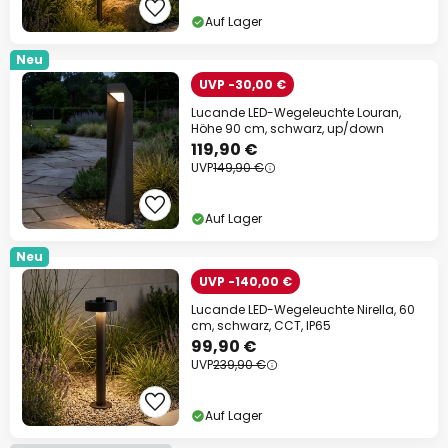
Auf Lager
Neu
UVP -30,00 €
Lucande LED-Wegeleuchte Louran,
Höhe 90 cm, schwarz, up/down
119,90 €
UVP
149,90 €
Auf Lager
Neu
UVP -140,00 €
Lucande LED-Wegeleuchte Nirella, 60
cm, schwarz, CCT, IP65
99,90 €
UVP
239,90 €
Auf Lager