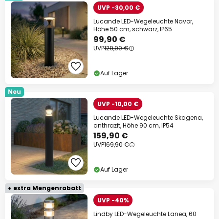
UVP -30,00 €
Lucande LED-Wegeleuchte Navor,
Höhe 50 cm, schwarz, IP65
99,90 €
UVP
129,90 €
Auf Lager
Neu
UVP -10,00 €
Lucande LED-Wegeleuchte Skagena,
anthrazit, Höhe 90 cm, IP54
159,90 €
UVP
169,90 €
Auf Lager
+ extra Mengenrabatt
UVP -40%
Lindby LED-Wegeleuchte Lanea, 60