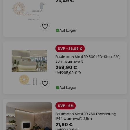
23,49 €
Auf Lager
UVP -36,09 €
Paulmann MaxLED 500 LED-Strip IP20,
20m warmweiß
259,90 €
UVP
295,99 €
Auf Lager
UVP -6%
Paulmann MaxLED 250 Erweiterung
IP44 warmweiß 2,5m
21,90 €
UVP
23,49 €