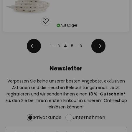
Auf Lager
Seite
Seite
4
1
...
3
5
...
8
Zurück
Weiter
Newsletter
Verpassen Sie keine unserer besten Angebote, exklusiven
Aktionen und die neusten Beleuchtungstrends. Jetzt
registrieren und wir senden Ihnen einen
13
%
-Gutschein*
zu, den Sie bei Ihrem ersten Einkauf in unserem Onlineshop
einlösen können!
Privatkunde
Unternehmen