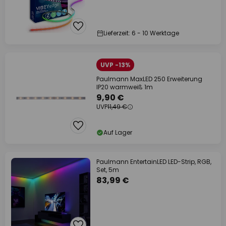
Lieferzeit: 6 - 10 Werktage
UVP -13%
Paulmann MaxLED 250 Erweiterung
IP20 warmweiß 1m
9,90 €
UVP
11,49 €
Auf Lager
Paulmann EntertainLED LED-Strip, RGB,
Set, 5m
83,99 €