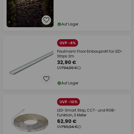
Auf Lager
UVP -6%
Paulmann Floor Einbauprofil für LED-
Strips 2m
32,90 €
UVP
34,99 €
Auf Lager
UVP -10%
LED-Smart Strip, CCT- und RGB-
Funktion, 3 Meter
62,90 €
UVP
69,94 €