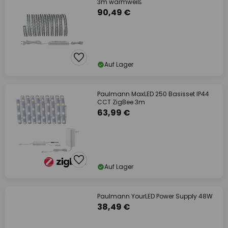
3m warmweiß
90,49 €
Auf Lager
Paulmann MaxLED 250 Basisset IP44
CCT ZigBee 3m
63,99 €
Auf Lager
Paulmann YourLED Power Supply 48W
38,49 €