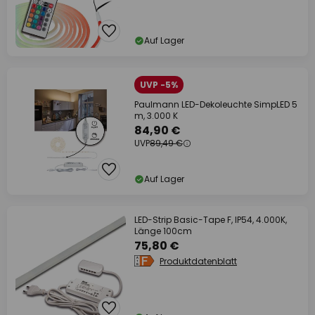
Auf Lager
UVP -5%
Paulmann LED-Dekoleuchte SimpLED 5
m, 3.000 K
84,90 €
UVP
89,49 €
Auf Lager
LED-Strip Basic-Tape F, IP54, 4.000K,
Länge 100cm
75,80 €
Produktdatenblatt