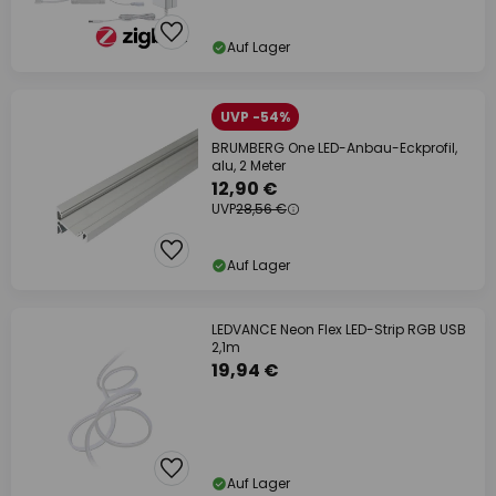
Auf Lager
UVP -54%
BRUMBERG One LED-Anbau-Eckprofil,
alu, 2 Meter
12,90 €
UVP
28,56 €
Auf Lager
LEDVANCE Neon Flex LED-Strip RGB USB
2,1m
19,94 €
Auf Lager