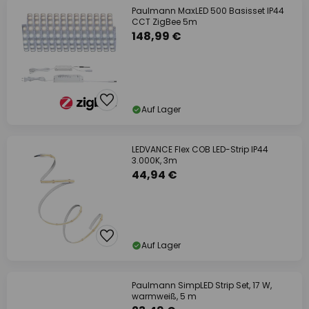
Paulmann MaxLED 500 Basisset IP44
CCT ZigBee 5m
148,99 €
Auf Lager
LEDVANCE Flex COB LED-Strip IP44
3.000K, 3m
44,94 €
Auf Lager
Paulmann SimpLED Strip Set, 17 W,
warmweiß, 5 m