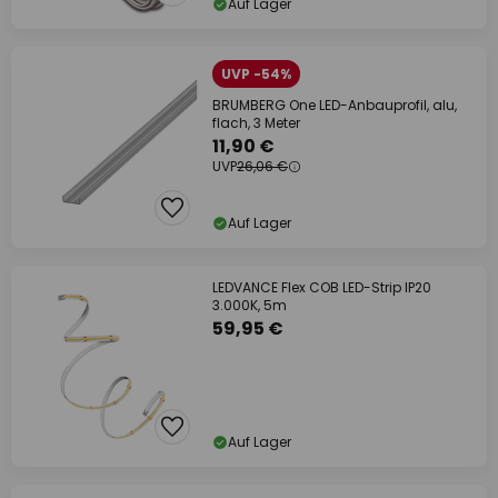
Auf Lager
UVP -54%
BRUMBERG One LED-Anbauprofil, alu,
flach, 3 Meter
11,90 €
UVP
26,06 €
Auf Lager
LEDVANCE Flex COB LED-Strip IP20
3.000K, 5m
59,95 €
Auf Lager