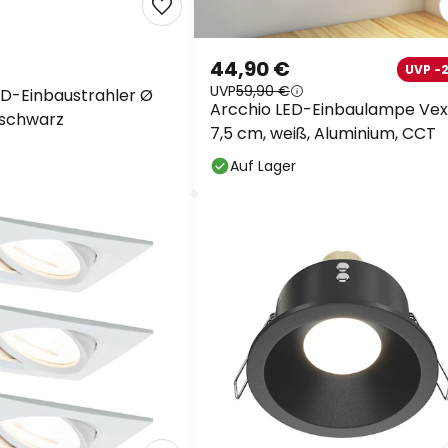
44,90 €
UVP -
UVP
59,90 €
LED-Einbaustrahler Ø
Arcchio LED-Einbaulampe Vexi
 schwarz
7,5 cm, weiß, Aluminium, CCT
Auf Lager