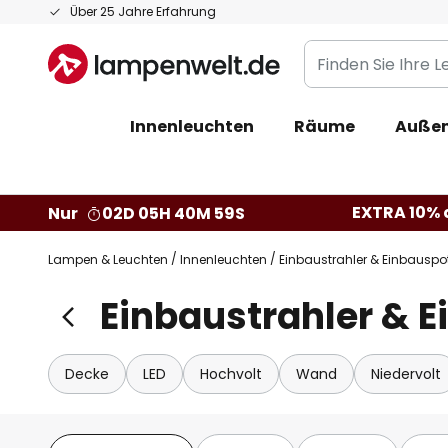
Zum
Über 25 Jahre Erfahrung
Inhalt
Finden
springen
Sie
Ihre
Innenleuchten
Räume
Außen
Leuchte...
EXTRA 10% a
Nur
02D 05H 40M 58S
Lampen & Leuchten
Innenleuchten
Einbaustrahler & Einbauspo
Einbaustrahler & 
Decke
LED
Hochvolt
Wand
Niedervolt