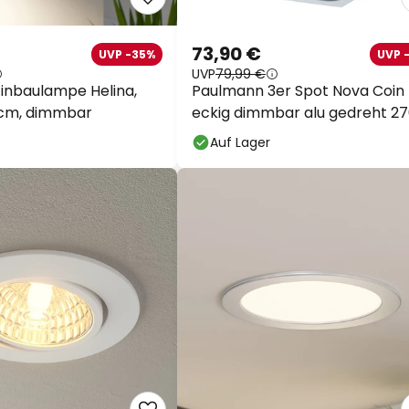
73,90 €
UVP -35%
UVP 
UVP
79,99 €
Einbaulampe Helina,
Paulmann 3er Spot Nova Coin
5 cm, dimmbar
eckig dimmbar alu gedreht 2
K
Auf Lager