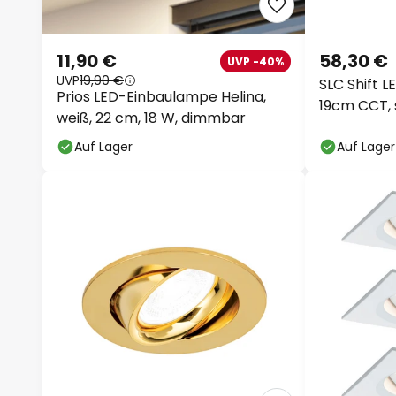
11,90 €
58,30 €
UVP -40%
UVP
19,90 €
SLC Shift 
Prios LED-Einbaulampe Helina,
19cm CCT,
weiß, 22 cm, 18 W, dimmbar
Auf Lager
Auf Lager