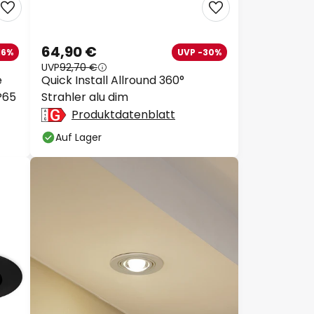
64,90 €
16%
UVP -30%
UVP
92,70 €
e
Quick Install Allround 360°
P65
Strahler alu dim
Produktdatenblatt
Auf Lager