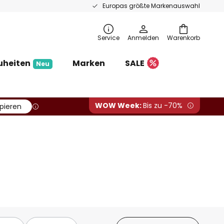
Europas größte Markenauswahl
Service
Anmelden
Warenkorb
uheiten
Marken
SALE
Neu
WOW Week:
Bis zu -70%
pieren