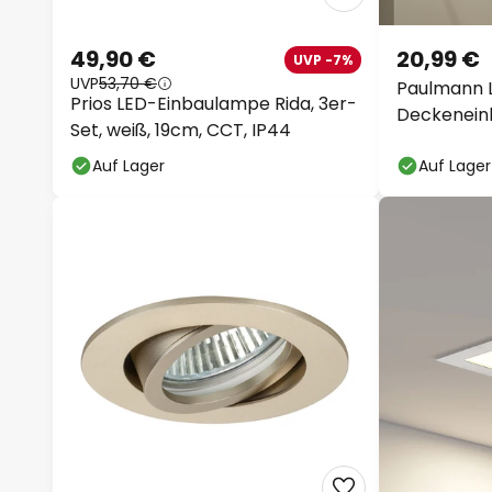
49,90 €
20,99 €
UVP -7%
UVP
53,70 €
Paulmann 
Prios LED-Einbaulampe Rida, 3er-
Deckenein
Set, weiß, 19cm, CCT, IP44
weiß
Auf Lager
Auf Lager