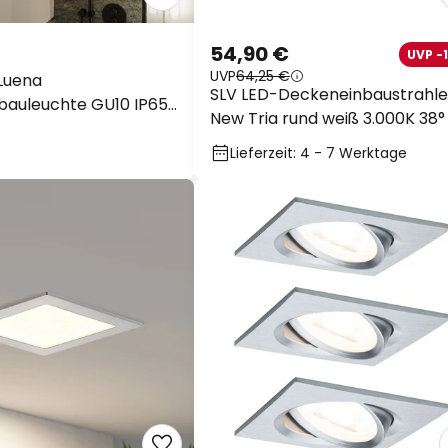
54,90 €
UVP -
UVP
64,25 €
Luena
SLV LED-Deckeneinbaustrahle
bauleuchte GU10 IP65
New Tria rund weiß 3.000K 38°
Lieferzeit: 4 - 7 Werktage