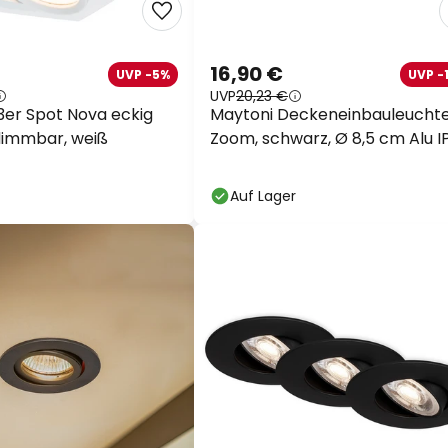
16,90 €
UVP -5%
UVP -
UVP
20,23 €
er Spot Nova eckig
Maytoni Deckeneinbauleucht
immbar, weiß
Zoom, schwarz, Ø 8,5 cm Alu I
Auf Lager