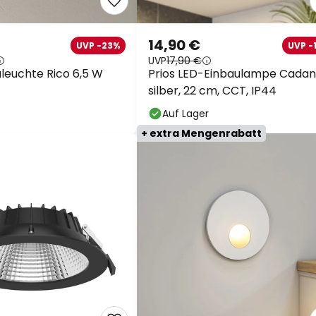
14,90 €
UVP -23%
UVP -
UVP
17,90 €
leuchte Rico 6,5 W
Prios LED-Einbaulampe Cadan
silber, 22 cm, CCT, IP44
Auf Lager
+ extra Mengenrabatt