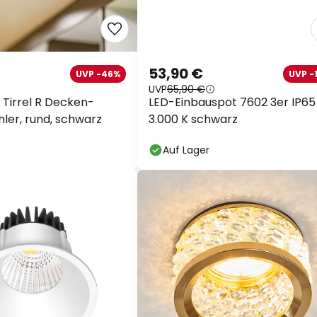
53,90 €
UVP -46%
UVP -
UVP
65,90 €
Tirrel R Decken-
LED-Einbauspot 7602 3er IP65
hler, rund, schwarz
3.000 K schwarz
Auf Lager