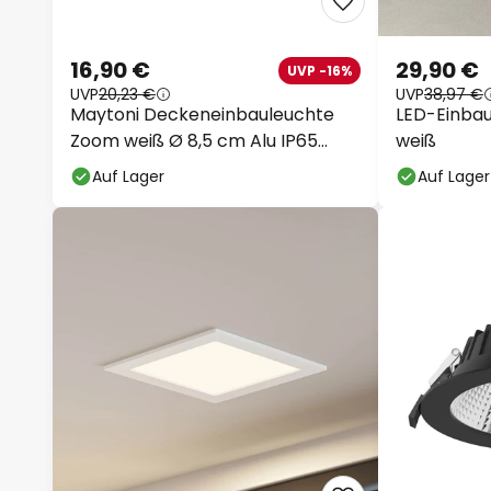
16,90 €
29,90 €
UVP -16%
UVP
20,23 €
UVP
38,97 €
Maytoni Deckeneinbauleuchte
LED-Einbau
Zoom weiß Ø 8,5 cm Alu IP65
weiß
GU10
Auf Lager
Auf Lager