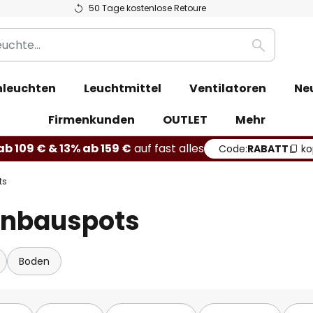
50 Tage kostenlose Retoure
Suche
leuchten
Leuchtmittel
Ventilatoren
Ne
Firmenkunden
OUTLET
Mehr
b 109 € & 13% ab 159 €
auf fast alles
Code:
RABATT
ko
ts
Einbauspots
Boden