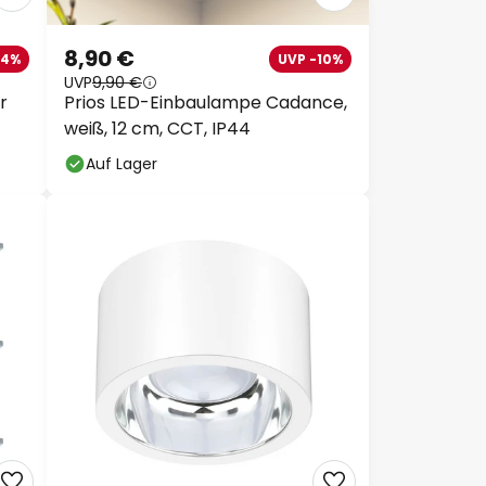
8,90 €
14%
UVP -10%
UVP
9,90 €
r
Prios LED-Einbaulampe Cadance,
weiß, 12 cm, CCT, IP44
Auf Lager