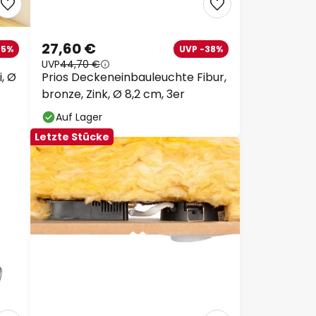
27,60 €
25%
UVP -38%
UVP
44,70 €
, Ø
Prios Deckeneinbauleuchte Fibur,
bronze, Zink, Ø 8,2 cm, 3er
Auf Lager
Letzte Stücke