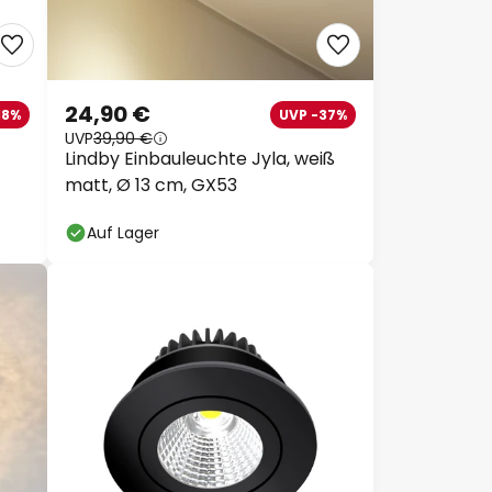
24,90 €
18%
UVP -37%
UVP
39,90 €
Lindby Einbauleuchte Jyla, weiß
matt, Ø 13 cm, GX53
Auf Lager