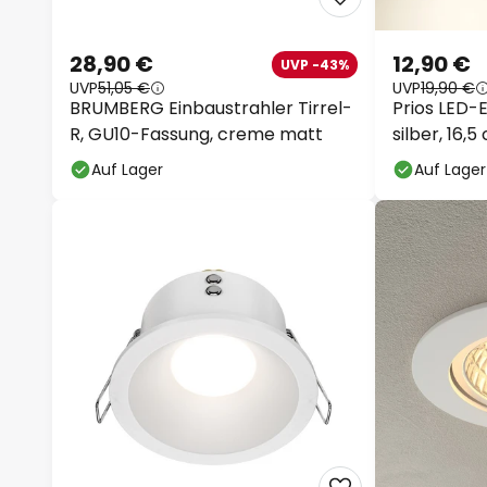
28,90 €
12,90 €
UVP -43%
UVP
51,05 €
UVP
19,90 €
BRUMBERG Einbaustrahler Tirrel-
Prios LED-
R, GU10-Fassung, creme matt
silber, 16,
Auf Lager
Auf Lager