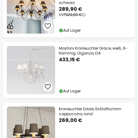
schwarz
289,90 €
UVP
329,90 €
Auf Lager
Maytoni Kronleuchter Grace, weiß, 6-
flammig, Organza, E14
433,15 €
Auf Lager
Kronleuchter Edale, 6xStoffschirm
cappuccino, rund
269,00 €