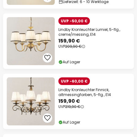
Lieferzeit: 6 - 10 Werktage
UVP -50,00 €
Lindby Kronleuchter Lumiel, 5-flg.,
creme/messing, E14
159,90 €
UVP
209,90 €
Auf Lager
UVP -60,00 €
Lindby Kronleuchter Finnick,
altmessingfarben, 5-flg., E14
159,90 €
UVP
219,90 €
Auf Lager