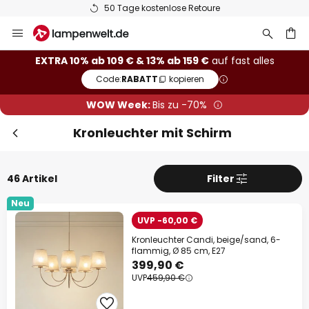
50 Tage kostenlose Retoure
Zum
Sch
Extra-Rabatt
Inhalt
springen
he
10% Rabatt
ab 109 €
EXTRA 10% ab 109 € & 13% ab 159 €
auf fast alles
Code:
RABATT
kopieren
13% Rabatt
ab 159 €
WOW Week:
Bis zu -70%
auf fast alles*
Kronleuchter mit Schirm
Ihr Code:
RABATT
kopieren
46 Artikel
Filter
Jetzt einlösen
Neu
*Ausgenommene Hersteller
UVP -60,00 €
Kronleuchter Candi, beige/sand, 6-
flammig, Ø 85 cm, E27
399,90 €
UVP
459,90 €