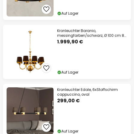
Auf Lager
Kronleuchter Baranio,
messingfarben/schwarz, Ø 100 cm 8-
flg.
1.999,90 €
Auf Lager
Kronleuchter Edale, 6xStoffschirm
cappuccino, oval
299,00 €
Auf Lager