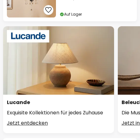
Auf Lager
Lucande
Beleuc
Exquisite Kollektionen für jedes Zuhause
Die Mus
Jetzt entdecken
Jetzt i