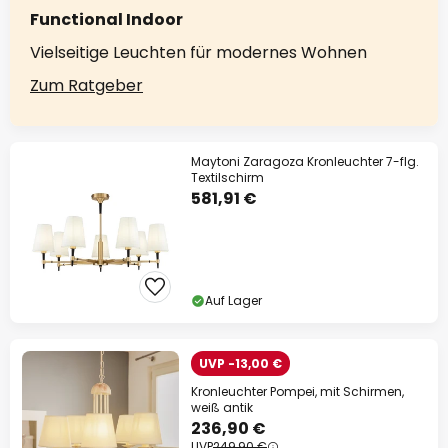
Functional Indoor
Vielseitige Leuchten für modernes Wohnen
Zum Ratgeber
Maytoni Zaragoza Kronleuchter 7-flg.
Textilschirm
581,91 €
Auf Lager
UVP -13,00 €
Kronleuchter Pompei, mit Schirmen,
weiß antik
236,90 €
UVP
249,90 €