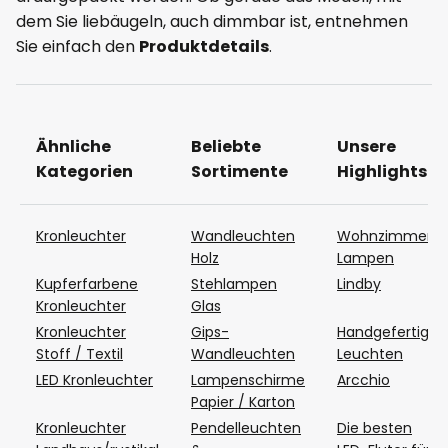
dem Sie liebäugeln, auch dimmbar ist, entnehmen
Sie einfach den
Produktdetails
.
Ähnliche
Beliebte
Unsere
Kategorien
Sortimente
Highlights
Kronleuchter
Wandleuchten
Wohnzimmer
Holz
Lampen
Kupferfarbene
Stehlampen
Lindby
Kronleuchter
Glas
Kronleuchter
Gips-
Handgefertigte
Stoff / Textil
Wandleuchten
Leuchten
LED Kronleuchter
Lampenschirme
Arcchio
Papier / Karton
Kronleuchter
Pendelleuchten
Die besten