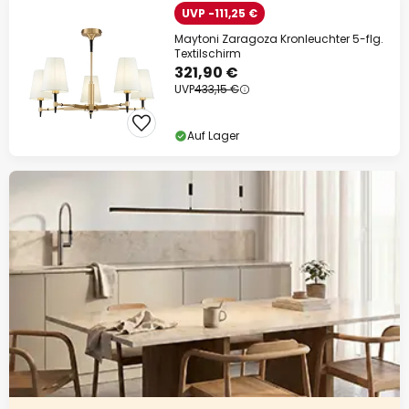
UVP -111,25 €
Maytoni Zaragoza Kronleuchter 5-flg.
Textilschirm
321,90 €
UVP
433,15 €
Auf Lager