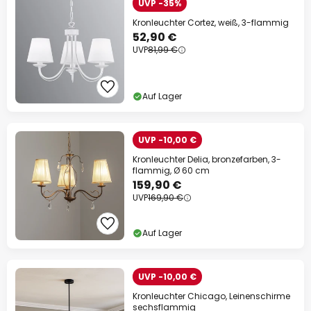
UVP -35%
Kronleuchter Cortez, weiß, 3-flammig
52,90 €
UVP
81,99 €
Auf Lager
UVP -10,00 €
Kronleuchter Delia, bronzefarben, 3-
flammig, Ø 60 cm
159,90 €
UVP
169,90 €
Auf Lager
UVP -10,00 €
Kronleuchter Chicago, Leinenschirme
sechsflammig