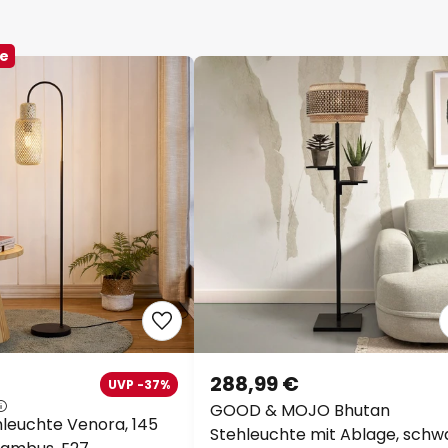
ke
288,99 €
UVP -37%
GOOD & MOJO Bhutan
hleuchte Venora, 145
Stehleuchte mit Ablage, schw