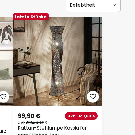
Letzte Stücke
99,90 €
UVP -120,00 €
UVP
219,90 €
Rattan-Stehlampe Kassia für
arz