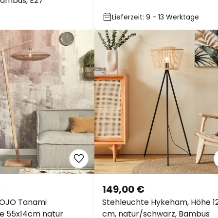
Bambus, E27
Lieferzeit: 9 - 13 Werktage
€
149,00 €
OJO Tanami
Stehleuchte Hykeham, Höhe 12
e 55x14cm natur
cm, natur/schwarz, Bambus