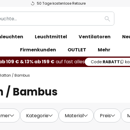
50 Tage kostenlose Retoure
Suche
leuchten
Leuchtmittel
Ventilatoren
Ne
Firmenkunden
OUTLET
Mehr
b 109 € & 13% ab 159 €
auf fast alles
Code:
RABATT
ko
Rattan / Bambus
n / Bambus
mmer
Kategorie
Material
Preis