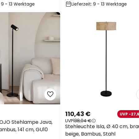
: 9 - 13 Werktage
Lieferzeit: 9 - 13 Werktage
110,43 €
UVP -27,6
UVP
138,04 €
JO Stehlampe Java,
Stehleuchte Isla, Ø 40 cm, bra
ambus, 141 cm, GU10
beige, Bambus, Stahl