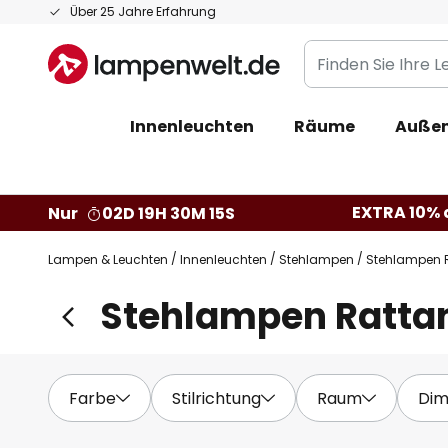
Zum
Über 25 Jahre Erfahrung
Inhalt
Finden
springen
Sie
Ihre
Innenleuchten
Räume
Außen
Leuchte...
EXTRA 10% a
Nur
02D 19H 30M 13S
Lampen & Leuchten
Innenleuchten
Stehlampen
Stehlampen 
Stehlampen Ratta
Farbe
Stilrichtung
Raum
Di