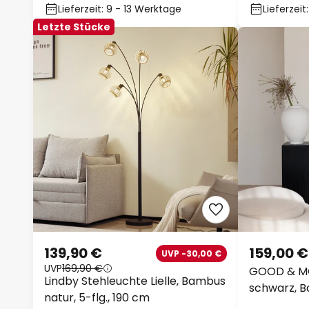
Ø50cm
Lieferzeit: 9 - 13 Werktage
Lieferzeit
Letzte Stücke
139,90 €
159,00 €
UVP -30,00 €
UVP
169,90 €
GOOD & MO
Lindby Stehleuchte Lielle, Bambus
schwarz, B
natur, 5-flg., 190 cm