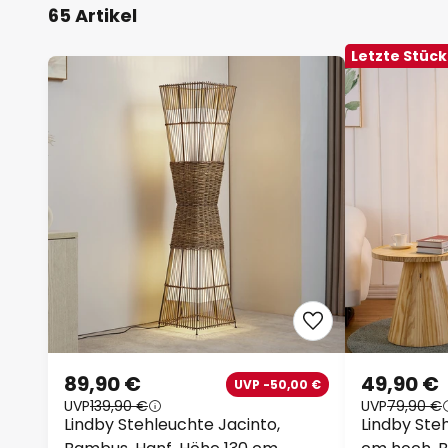
65 Artikel
Letzte Stüc
89,90 €
49,90 €
UVP -50,00 €
UVP
139,90 €
UVP
79,90 €
Lindby Stehleuchte Jacinto,
Lindby Ste