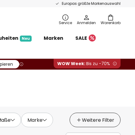
Europas größte Markenauswahl
Service
Anmelden
Warenkorb
uheiten
Marken
SALE
Neu
WOW Week:
Bis zu -70%
pieren
Maße
Marke
Weitere Filter