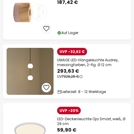
187,42 €
Auf Lager
UVP -32,62 €
UMAGE LED-Hängeleuchte Audrey,
messingfarben, 2-flg. Ø 12 cm
293,63 €
UVP
326,25 €
Lieferzeit: 8 - 12 Werktage
UVP -20%
LED-Deckenleuchte Oja Smart, weiß, Ø
29 cm
59,90 €