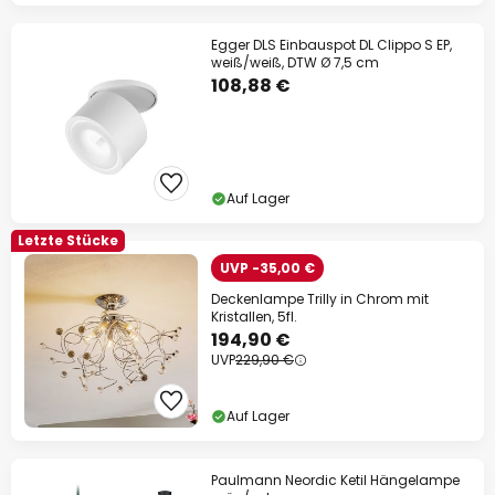
Egger DLS Einbauspot DL Clippo S EP,
weiß/weiß, DTW Ø 7,5 cm
108,88 €
Auf Lager
Letzte Stücke
UVP -35,00 €
Deckenlampe Trilly in Chrom mit
Kristallen, 5fl.
194,90 €
UVP
229,90 €
Auf Lager
Paulmann Neordic Ketil Hängelampe