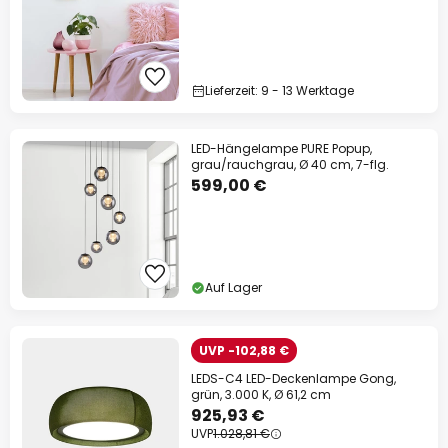
Lieferzeit: 9 - 13 Werktage
LED-Hängelampe PURE Popup,
grau/rauchgrau, Ø 40 cm, 7-flg.
599,00 €
Auf Lager
UVP -102,88 €
LEDS-C4 LED-Deckenlampe Gong,
grün, 3.000 K, Ø 61,2 cm
925,93 €
UVP
1.028,81 €