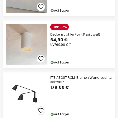
Auf Lager
UVP -7%
Deckenstrahler Point Plexi L weiß
64,90 €
UVP
69,90 €
Auf Lager
IT'S ABOUT ROMI Bremen Wandleuchte,
schwarz
179,00 €
Auf Lager