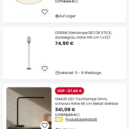
UVP
74,94 €
Auf Lager
OSRAM Stehlampe DECOR STICK,
dunkelgrau, Höhe 146 cm 1 x E27
74,90 €
Lieferzeit: 5 - 8 Werktage
UVP -37,90 €
UMAGE LED-Tischlampe Omni,
schwarz Höhe 46 cm Metall drehbar
341,09 €
UVP
378,99 €
Produktdatenblatt