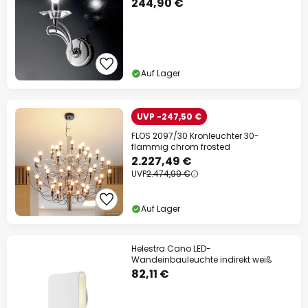
244,90 €
Auf Lager
UVP -247,50 €
FLOS 2097/30 Kronleuchter 30-
flammig chrom frosted
2.227,49 €
UVP
2.474,99 €
Auf Lager
Helestra Cano LED-
Wandeinbauleuchte indirekt weiß
82,11 €