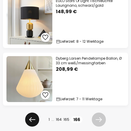
EGLO Stars Of Light Tischleuchte
Laurignano, schwarz/gold
148,99 €
Lieferzeit: 8 - 12 Werktage
Dyberg Larsen Pendellampe Ballon, Ø
33 cm weiß/messingfarben
208,99 €
Lieferzeit: 7 - 11 Werktage
Seite
Seite
166
1
...
164
165
Zurück
Weiter