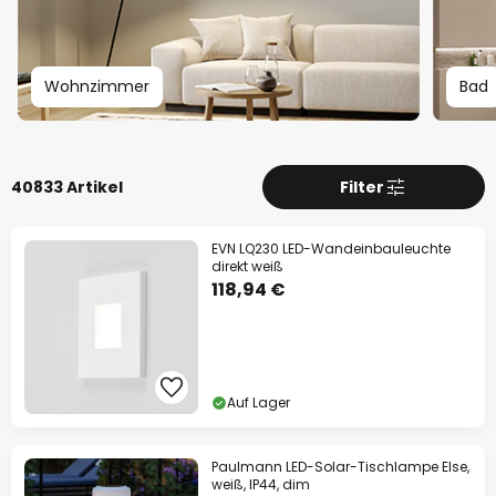
13% Rabatt
ab 159 €
auf fast alles*
Wohnzimmer
Bad
Ihr Code:
RABATT
kopieren
Jetzt einlösen
40833 Artikel
Filter
*Ausgenommene Hersteller
EVN LQ230 LED-Wandeinbauleuchte
direkt weiß
118,94 €
Auf Lager
Paulmann LED-Solar-Tischlampe Else,
weiß, IP44, dim