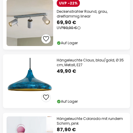
UVP -22%
Deckenstrahler Round, grau,
dreiflammig linear
69,90 €
UVP
89,90 €
Auf Lager
Hängeleuchte Claus, blau/gold, Ø 35
cm, Metall, E27
49,90 €
Auf Lager
Hängeleuchte Colorado mit rundem
Schirm, pink
87,90 €