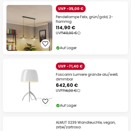
UVP -35,00 €
Pendellampe Felix, grün/gold, 2-
flammig
114,90 €
UVP
149,90 €
Auf Lager
UVP -71,40 €
Foscarini Lumiere grande alu/weiß
dimmbar
642,60 €
UVP
714,00 €
Auf Lager
ALMUT 0239 Wandleuchte, vegan,
zirbe/zartrosa