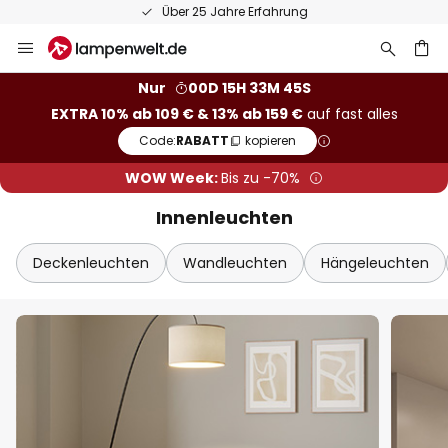
50 Tage kostenlose Retoure
Zum
Inhalt
springen
he
Nur
00D 15H 33M 43S
EXTRA 10% ab 109 € & 13% ab 159 €
auf fast alles
Code:
RABATT
kopieren
WOW Week:
Bis zu -70%
Innenleuchten
Deckenleuchten
Wandleuchten
Hängeleuchten
Sch
Extra-Rabatt
10% Rabatt
ab 109 €