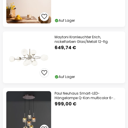
Auf Lager
Maytoni Kronleuchter Erich,
nickelfarben Glas/Metall 12-flg.
649,74 €
Auf Lager
Paul Neuhaus Smart-LED-
Hängelampe Q-Kon multicolor 6-
flammig
999,00 €