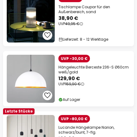
Tischlampe Coupar für den
Außenbereich, sand
38,90 €
UVP
49,95 €
Lieferzeit: 8 - 12 Werktage
UVP -30,00 €
Hängeleuchte Berceste 236-S Ø60cm
weiß/gold
129,90 €
UVP
159,90 €
Auf Lager
Letzte Stücke
UVP -80,00 €
Lucande Hängelampe Narion,
schwarz/bunt, 7-flg.