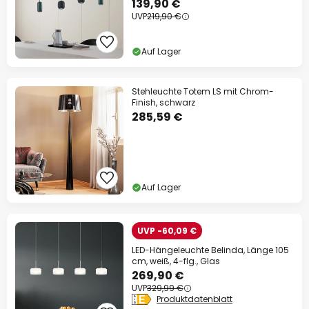
139,90 €
UVP
219,90 €
Auf Lager
Stehleuchte Totem LS mit Chrom-
Finish, schwarz
285,59 €
Auf Lager
UVP -60,09 €
LED-Hängeleuchte Belinda, Länge 105
cm, weiß, 4-flg., Glas
269,90 €
UVP
329,99 €
Produktdatenblatt