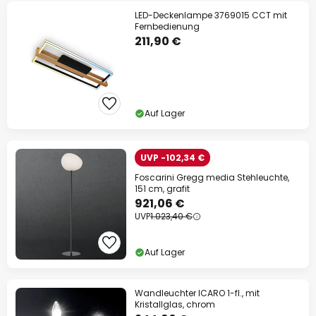
LED-Deckenlampe 3769015 CCT mit
Fernbedienung
211,90 €
Auf Lager
UVP -102,34 €
Foscarini Gregg media Stehleuchte,
151 cm, grafit
921,06 €
UVP
1.023,40 €
Auf Lager
Wandleuchter ICARO 1-fl., mit
Kristallglas, chrom