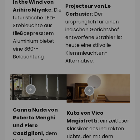
In the Wind von
Projecteur von Le
Arihiro Miyake:
Die
Corbusier:
Der
futuristische LED-
ursprünglich für einen
Stehleuchte aus
indischen Gerichtshof
fließgepresstem
entworfene Strahler ist
Aluminium bietet
heute eine stilvolle
eine 360°-
Klemmleuchten-
Beleuchtung.
Alternative.
Canna Nuda von
Kuta von Vico
Roberto Menghi
Magistretti:
ein zeitloser
und Piero
Klassiker des indirekten
Castiglioni,
dem
Lichts, der mit dem