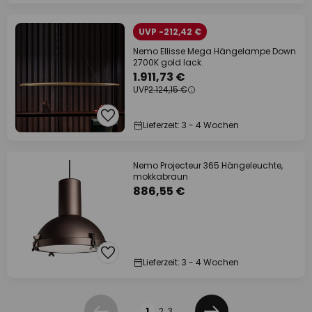
UVP -212,42 €
Nemo Ellisse Mega Hängelampe Down
2700K gold lack.
1.911,73 €
UVP
2.124,15 €
Lieferzeit: 3 - 4 Wochen
Nemo Projecteur 365 Hängeleuchte,
mokkabraun
886,55 €
Lieferzeit: 3 - 4 Wochen
Seite
1
2
3