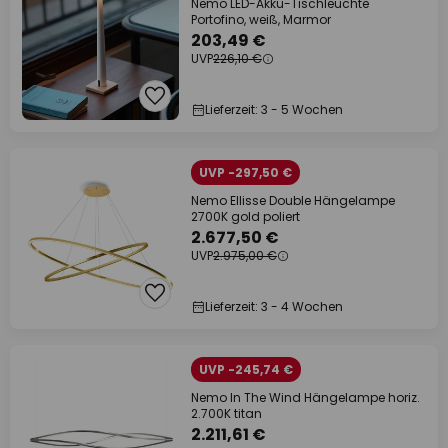
Nemo LED-Akku-Tischleuchte
Portofino, weiß, Marmor
203,49 €
UVP
226,10 €
Lieferzeit: 3 - 5 Wochen
UVP -297,50 €
Nemo Ellisse Double Hängelampe
2700K gold poliert
2.677,50 €
UVP
2.975,00 €
Lieferzeit: 3 - 4 Wochen
UVP -245,74 €
Nemo In The Wind Hängelampe horiz.
2.700K titan
2.211,61 €