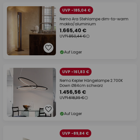
UVP -185,04 €
Nemo Ara Stehlampe dim-to-warm
mokka/aluminium
1.665,40 €
UVP
1.850,44 €
Auf Lager
UVP -161,83 €
Nemo Kepler Hängelampe 2.700K
Down Ø84cm schwarz
1.456,56 €
UVP
1.618,39 €
Auf Lager
UVP -89,84 €