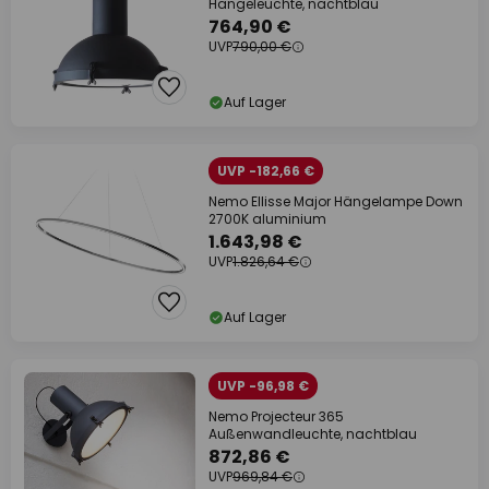
Hängeleuchte, nachtblau
764,90 €
UVP
790,00 €
Auf Lager
UVP -182,66 €
Nemo Ellisse Major Hängelampe Down
2700K aluminium
1.643,98 €
UVP
1.826,64 €
Auf Lager
UVP -96,98 €
Nemo Projecteur 365
Außenwandleuchte, nachtblau
872,86 €
UVP
969,84 €