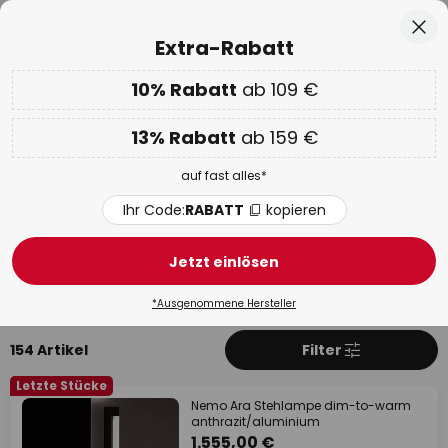
50 Tage kostenlose Retoure
Zum
Sch
Extra-Rabatt
Inhalt
springen
he
10% Rabatt
ab 109 €
Nur
01D 11H 39M 24S
EXTRA 10% ab 109 € & 13% ab 159 €
auf fast alles
13% Rabatt
ab 159 €
Code:
RABATT
kopieren
auf fast alles*
WOW Week:
Bis zu -70%
Ihr Code:
RABATT
kopieren
Nemo
Jetzt einlösen
Produkte
Mehr über Nemo
*Ausgenommene Hersteller
154 Artikel
Filter
Letzte Stücke
Nemo Ara Stehlampe dim-to-warm
anthrazit/aluminium
1.555,00 €