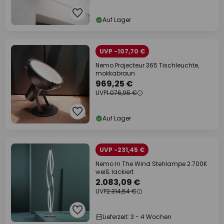
Auf Lager
UVP -107,70 €
Nemo Projecteur 365 Tischleuchte,
mokkabraun
969,25 €
UVP
1.076,95 €
Auf Lager
UVP -231,45 €
Nemo In The Wind Stehlampe 2.700K
weiß lackiert
2.083,09 €
UVP
2.314,54 €
Lieferzeit: 3 - 4 Wochen