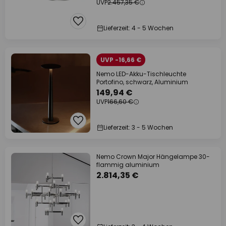
UVP
2.457,35 €
Lieferzeit: 4 - 5 Wochen
UVP -16,66 €
Nemo LED-Akku-Tischleuchte
Portofino, schwarz, Aluminium
149,94 €
UVP
166,60 €
Lieferzeit: 3 - 5 Wochen
Nemo Crown Major Hängelampe 30-
flammig aluminium
2.814,35 €