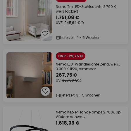
Nemo Tru LED-Stehleuchte 2.700 K,
weiß lackiert
1.751,08 €
UVP
1.945,64 €
Lieferzeit: 4 - 5 Wochen
UVP -29,75 €
Nemo LED-Wandleuchte Zena, weiß,
3.000 K, IP20, dimmbar
267,75 €
UVP
297,50 €
Lieferzeit: 3 - 5 Wochen
Nemo Kepler Hängelampe 2.700K Up
Ø84cm schwarz
1.618,39 €