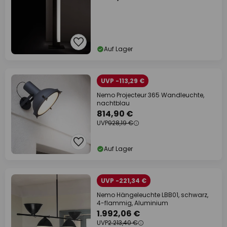
Auf Lager
UVP -113,29 €
Nemo Projecteur 365 Wandleuchte,
nachtblau
814,90 €
UVP
928,19 €
Auf Lager
UVP -221,34 €
Nemo Hängeleuchte LBB01, schwarz,
4-flammig, Aluminium
1.992,06 €
UVP
2.213,40 €