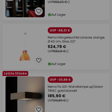
UVP
955,00 €
Auf Lager
UVP -58,31 €
Nemo Hängeleuchte Lorosae, orange,
Ø 40 cm, Glas, E27
524,79 €
UVP
583,10 €
Auf Lager
Letzte Stücke
UVP -33,99 €
Nemo Fix LED-Wandlampe up/down
TRIAC gold brüniert
185,90 €
UVP
219,89 €