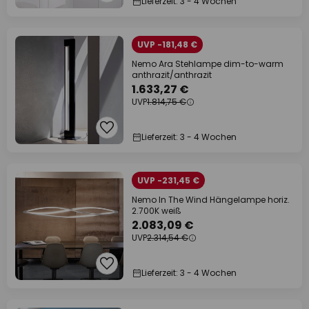
Lieferzeit: 3 - 4 Wochen
UVP -181,48 €
Nemo Ara Stehlampe dim-to-warm
anthrazit/anthrazit
1.633,27 €
UVP
1.814,75 €
Lieferzeit: 3 - 4 Wochen
UVP -231,45 €
Nemo In The Wind Hängelampe horiz.
2.700K weiß
2.083,09 €
UVP
2.314,54 €
Lieferzeit: 3 - 4 Wochen