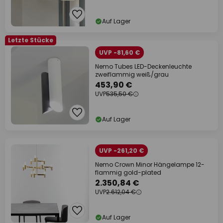
Auf Lager
Letzte Stücke
UVP -81,60 €
Nemo Tubes LED-Deckenleuchte
zweiflammig weiß/grau
453,90 €
UVP
535,50 €
Auf Lager
UVP -261,20 €
Nemo Crown Minor Hängelampe 12-
flammig gold-plated
2.350,84 €
UVP
2.612,04 €
Auf Lager