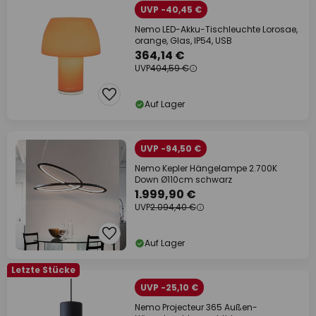
UVP -40,45 €
Nemo LED-Akku-Tischleuchte Lorosae,
orange, Glas, IP54, USB
364,14 €
UVP
404,59 €
Auf Lager
UVP -94,50 €
Nemo Kepler Hängelampe 2.700K
Down Ø110cm schwarz
1.999,90 €
UVP
2.094,40 €
Auf Lager
Letzte Stücke
UVP -25,10 €
Nemo Projecteur 365 Außen-