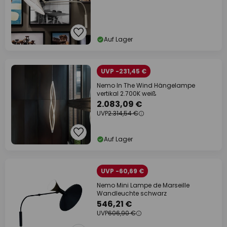
Auf Lager
UVP -231,45 €
Nemo In The Wind Hängelampe
vertikal 2.700K weiß
2.083,09 €
UVP
2.314,54 €
Auf Lager
UVP -60,69 €
Nemo Mini Lampe de Marseille
Wandleuchte schwarz
546,21 €
UVP
606,90 €