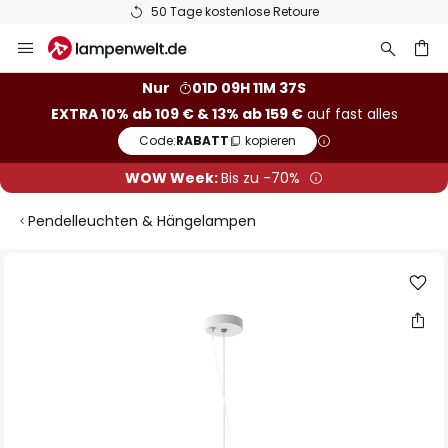
50 Tage kostenlose Retoure
Zum
Inhalt
springen
he
Nur
01D 09H 11M 37S
EXTRA 10% ab 109 € & 13% ab 159 €
auf fast alles
Code:
RABATT
kopieren
WOW Week:
Bis zu -70%
Pendelleuchten & Hängelampen
Zum
Ende
der
Bildgalerie
springen