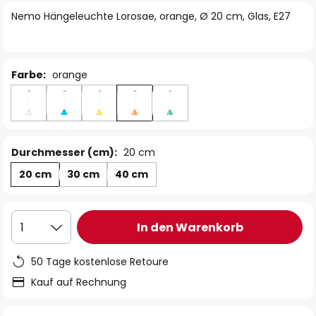
springen
Nemo Hängeleuchte Lorosae, orange, Ø 20 cm, Glas, E27
Farbe:
orange
Durchmesser (cm):
20 cm
20 cm
30 cm
40 cm
In den Warenkorb
1
50 Tage kostenlose Retoure
Kauf auf Rechnung