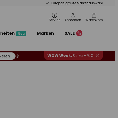
Europas größte Markenauswahl
Service
Anmelden
Warenkorb
heiten
Marken
SALE
Neu
WOW Week:
Bis zu -70%
ieren