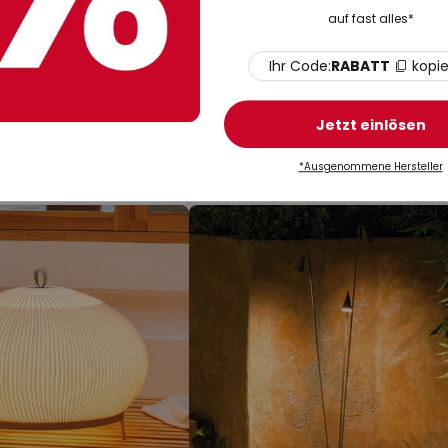
auf fast alles*
Ihr Code:
RABATT
kopi
 €
1.743,35 €
-Hängelampe ARRAY
Vibia LED-Hängeleuchte RHYT
 55cm Konus 927
weiß, 47 x 45 cm, 927 dimmba
Jetzt einlösen
*Ausgenommene Hersteller
t: 3 - 4 Wochen
Lieferzeit: 3 - 4 Wochen