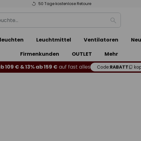
50 Tage kostenlose Retoure
Suche
leuchten
Leuchtmittel
Ventilatoren
Neu
Firmenkunden
OUTLET
Mehr
b 109 € & 13% ab 159 €
auf fast alles
Code:
RABATT
kop