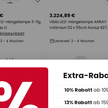
 €
3.224,89 €
LED-Hängelampe 3-flg.
Vibia LED-Hängelampe ARRAY
u L1
rotbraun 112 x 55cm Konus 927
dim
ktdatenblatt
t: 3 - 4 Wochen
Lieferzeit: 3 - 4 Wochen
Extra-Raba
10% Rabatt
ab 10
13% Rabatt
ab 15