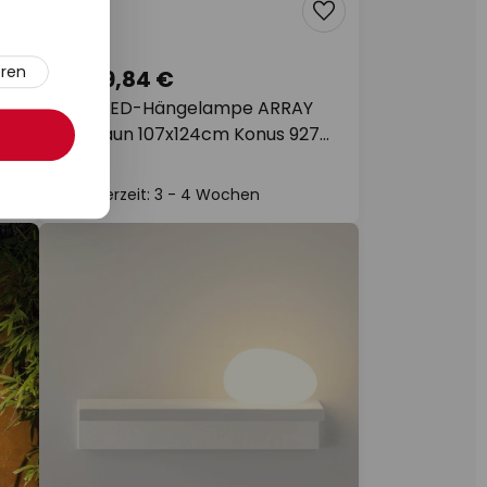
eren
5.729,84 €
HM,
Vibia LED-Hängelampe ARRAY
r
rotbraun 107x124cm Konus 927
dim
Lieferzeit: 3 - 4 Wochen