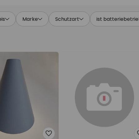
eis
Marke
Schutzart
ist batteriebetri