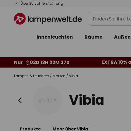
Zum
Über 25 Jahre Erfahrung
Inhalt
Finden
springen
Sie
Ihre
Innenleuchten
Räume
Außen
Leuchte...
EXTRA 10% a
Nur
02D 13H 22M 36S
Lampen & Leuchten
Marken
Vibia
Vibia
Produkte
Mehr über Vibia