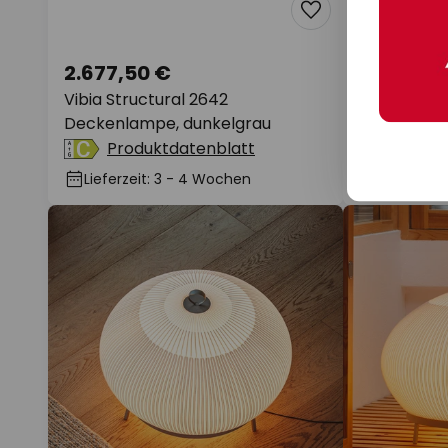
2.677,50 €
3.004,75
Vibia Structural 2642
Vibia LED
Deckenlampe, dunkelgrau
beige 71 x
dimmbar
Produktdatenblatt
Lieferzeit: 3 - 4 Wochen
Lieferzei