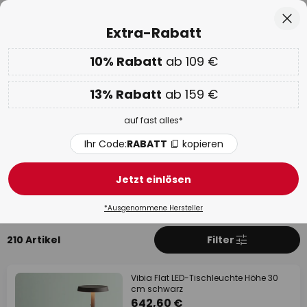
Europas größte Markenauswahl
Zum
Sch
Extra-Rabatt
Inhalt
springen
he
10% Rabatt
ab 109 €
Nur
02D 04H 01M 46S
EXTRA 10% ab 109 € & 13% ab 159 €
auf fast alles
13% Rabatt
ab 159 €
Code:
RABATT
kopieren
auf fast alles*
WOW Week:
Bis zu -70%
Ihr Code:
RABATT
kopieren
Vibia
Jetzt einlösen
Produkte
Mehr über Vibia
*Ausgenommene Hersteller
210 Artikel
Filter
Vibia Flat LED-Tischleuchte Höhe 30
cm schwarz
642,60 €