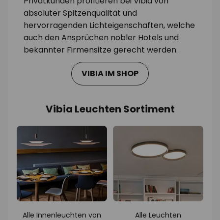
Vibia-Produkte von den Decken des Sitzes
des Modelabels Jacob Cohen. Ob Israel,
Frankreich, Australien oder Brasilien: Vibia ist
weltweit ein Lieferant hochwertiger
Beleuchtungsprodukte und ein zuverlässiger
Partner für Beleuchtungsprojekte aller Art.
Privatkunden profitieren bei Vibia von
absoluter Spitzenqualität und
hervorragenden Lichteigenschaften, welche
auch den Ansprüchen nobler Hotels und
bekannter Firmensitze gerecht werden.
VIBIA IM SHOP
Vibia Leuchten Sortiment