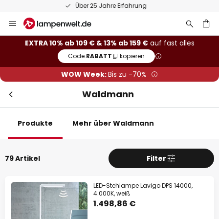
50 Tage kostenlose Retoure
Zum
Sch
Extra-Rabatt
Inhalt
springen
he
10% Rabatt
ab 109 €
EXTRA 10% ab 109 € & 13% ab 159 €
auf fast alles
Code:
RABATT
kopieren
13% Rabatt
ab 159 €
WOW Week:
Bis zu -70%
auf fast alles*
Waldmann
Ihr Code:
RABATT
kopieren
Produkte
Mehr über Waldmann
Jetzt einlösen
*Ausgenommene Hersteller
79 Artikel
Filter
LED-Stehlampe Lavigo DPS 14000,
4.000K, weiß
1.498,86 €