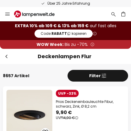
50 Tage kostenlose Retoure
Zum
Inhalt
springen
he
EXTRA 10% ab 109 € & 13% ab 159 €
auf fast alles
Code:
RABATT
kopieren
WOW Week:
Bis zu -70%
Deckenlampen Flur
8657 Artikel
Filter
UVP -33%
Prios Deckeneinbauleuchte Fibur,
Sch
Extra-Rabatt
schwarz, Zink, Ø 8,2 cm
9,90 €
UVP
14,90 €
10% Rabatt
ab 109 €