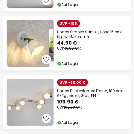
Auf Lager
UVP -10%
Lindby Strahler Sanrike, Höhe 16 cm, 1-
flg., weiß, Keramik
44,90 €
UVP
49,90 €
Auf Lager
UVP -60,00 €
Lindby Deckenlampe Elaina, 180 cm,
6-flg., nickel, Glas, E14
109,90 €
UVP
169,90 €
Auf Lager