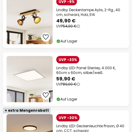
UVP -9%
Lindby Deckenlampe Aylis, 2-flg., 40
cm, schwarz, Holz, E14
49,90 €
UVP
54,90 €
Auf Lager
UVP -33%
Lindby LED-Panel Stenley, 4.000 K,
60cm x 60cm, silber/weiß
59,90 €
UVP
89,90 €
Auf Lager
+ extra Mengenrabatt
UVP -30%
Lindby LED-Deckenleuchte Pravin, Ø 40
cm, CCT, schwarz