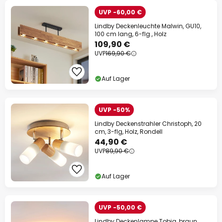
UVP -60,00 €
Lindby Deckenleuchte Malwin, GU10,
100 cm lang, 6-flg., Holz
109,90 €
UVP
169,90 €
Auf Lager
UVP -50%
Lindby Deckenstrahler Christoph, 20
cm, 3-flg, Holz, Rondell
44,90 €
UVP
89,90 €
Auf Lager
UVP -50,00 €
Lindby Deckenlampe Tobia, braun,