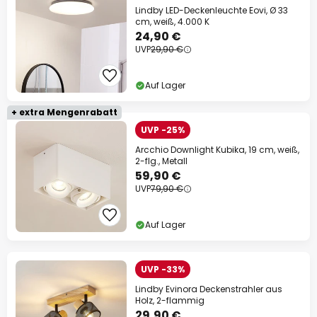
Lindby LED-Deckenleuchte Eovi, Ø 33
cm, weiß, 4.000 K
24,90 €
UVP
29,90 €
Auf Lager
+ extra Mengenrabatt
UVP -25%
Arcchio Downlight Kubika, 19 cm, weiß,
2-flg., Metall
59,90 €
UVP
79,90 €
Auf Lager
UVP -33%
Lindby Evinora Deckenstrahler aus
Holz, 2-flammig
29,90 €