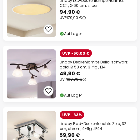
Lindby LED-Deckenlampe Narima,
CCT, Ø 60 cm, silber
94,90 €
UVP
179,90 €
Auf Lager
UVP -60,00 €
Lindby Deckenlampe Della, schwarz-
gold, Ø 58 cm, 3-flg., E14
49,90 €
UVP
109,90 €
Auf Lager
UVP -33%
Lindby Bad-Deckenleuchte Zela, 32
cm, chrom, 4-flg., IP44
59,90 €