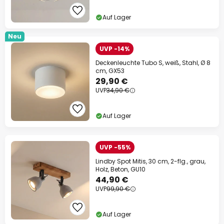
Auf Lager
Neu
UVP -14%
Deckenleuchte Tubo S, weiß, Stahl, Ø 8
cm, GX53
29,90 €
UVP
34,90 €
Auf Lager
UVP -55%
Lindby Spot Mitis, 30 cm, 2-flg., grau,
Holz, Beton, GU10
44,90 €
UVP
99,90 €
Auf Lager