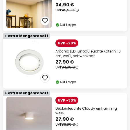
34,90 €
UVP
49,90 €
Auf Lager
+ extra Mengenrabatt
UVP -20%
Arcchio LED-Einbauleuchte Katerin, 10
cm, weiß, schwenkbar
27,90 €
UVP
34,90 €
Auf Lager
+ extra Mengenrabatt
UVP -30%
Deckenleuchte Cloudy einflammig
weiß
27,90 €
UVP
39,90 €