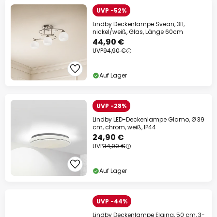
UVP -52%
Lindby Deckenlampe Svean, 3fl,
nickel/weiß, Glas, Länge 60cm
44,90 €
UVP
94,90 €
Auf Lager
UVP -28%
Lindby LED-Deckenlampe Glamo, Ø 39
cm, chrom, weiß, IP44
24,90 €
UVP
34,90 €
Auf Lager
UVP -44%
Lindby Deckenlampe Elaina, 50 cm, 3-