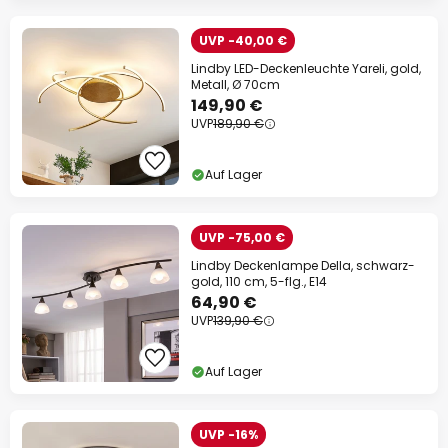
UVP -40,00 €
Lindby LED-Deckenleuchte Yareli, gold,
Metall, Ø 70cm
149,90 €
UVP
189,90 €
Auf Lager
UVP -75,00 €
Lindby Deckenlampe Della, schwarz-
gold, 110 cm, 5-flg., E14
64,90 €
UVP
139,90 €
Auf Lager
UVP -16%