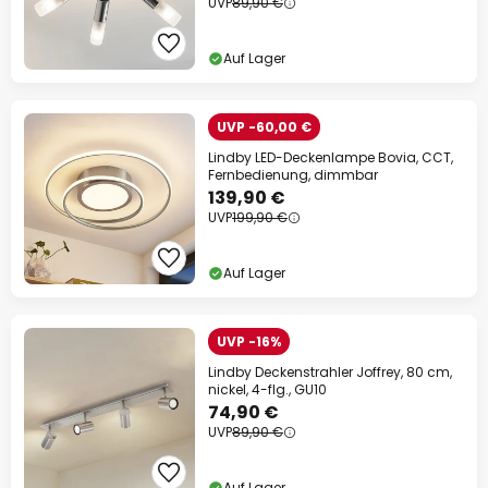
UVP
89,90 €
Auf Lager
UVP -60,00 €
Lindby LED-Deckenlampe Bovia, CCT,
Fernbedienung, dimmbar
139,90 €
UVP
199,90 €
Auf Lager
UVP -16%
Lindby Deckenstrahler Joffrey, 80 cm,
nickel, 4-flg., GU10
74,90 €
UVP
89,90 €
Auf Lager