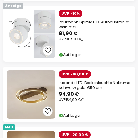
Anzeige
UVP -10%
Paulmann Spircle LED-Aufbaustrahler
weiß matt
81,90 €
UVP
90,99 €
Auf Lager
UVP -40,00 €
Lucande LED-Deckenleuchte Natsuma,
schwarz/gold, Ø50 cm
94,90 €
UVP
134,90 €
Auf Lager
Neu
UVP -20,00 €