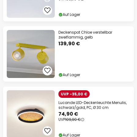
Auf Lager
Deckenspot Chloe verstellbar
zweiflammig, gelb
139,90 €
Auf Lager
UVP -35,00 €
Lucande LED-Deckenleuchte Menulis,
schwarz/gold, PC, Ø 30 cm
74,90 €
UVP
109,90 €
Auf Lager