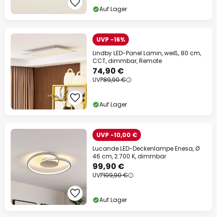
13% Rabatt
ab 159 €
Auf Lager
auf fast alles*
Ihr Code:
RABATT
kopieren
UVP -16%
Lindby LED-Panel Lamin, weiß, 80 cm,
CCT, dimmbar, Remote
Jetzt einlösen
74,90 €
UVP
89,90 €
*Ausgenommene Hersteller
Auf Lager
UVP -10,00 €
Lucande LED-Deckenlampe Enesa, Ø
46 cm, 2.700 K, dimmbar
99,90 €
UVP
109,90 €
Auf Lager