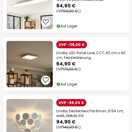
84,90 €
UVP
109,90 €
Auf Lager
UVP -115,00 €
Lindby LED-Panel Livel, CCT, 40 cm x 40
cm, Fernbedienung
64,90 €
UVP
179,90 €
Auf Lager
UVP -55,00 €
Lindby Deckenleuchte Kinan, Ø 54 cm,
weiß, Metall, E14
94,90 €
UVP
149,90 €