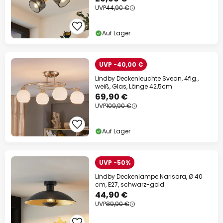
UVP
44,90 €
Auf Lager
UVP -40,00 €
Lindby Deckenleuchte Svean, 4flg.,
weiß, Glas, Länge 42,5cm
69,90 €
UVP
109,90 €
Auf Lager
UVP -50%
Lindby Deckenlampe Narisara, Ø 40
cm, E27, schwarz-gold
44,90 €
UVP
89,90 €