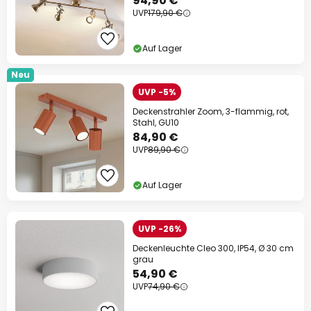
94,90 €
UVP
179,90 €
Auf Lager
Neu
UVP -5%
Deckenstrahler Zoom, 3-flammig, rot,
Stahl, GU10
84,90 €
UVP
89,90 €
Auf Lager
UVP -26%
Deckenleuchte Cleo 300, IP54, Ø 30 cm
grau
54,90 €
UVP
74,90 €