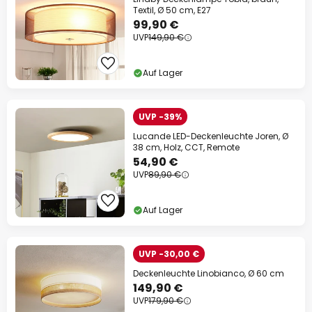
Textil, Ø 50 cm, E27
99,90 €
UVP
149,90 €
Auf Lager
UVP -39%
Lucande LED-Deckenleuchte Joren, Ø
38 cm, Holz, CCT, Remote
54,90 €
UVP
89,90 €
Auf Lager
UVP -30,00 €
Deckenleuchte Linobianco, Ø 60 cm
149,90 €
UVP
179,90 €