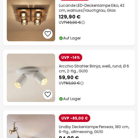
Lucande LED-Deckenlampe Eiko, 42
cm, walnuss/rauchgrau, Glas
129,90 €
UVP
149,90 €
Auf Lager
UVP -14%
Arcchio Strahler Brinja, weiß, rund, Ø 6
cm, 2-flg., GU10
59,90 €
UVP
69,90 €
Auf Lager
UVP -85,00 €
Lindby Deckenlampe Perseas, 180 cm,
6-flg., altmessing, GU10