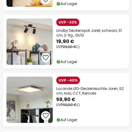
Auf Lager
UVP -33%
Lindby Deckenspot Jorell, schwarz, 31
cm, 2-flg., GU10
19,90 €
UVP
29,90 €
Auf Lager
UVP -40%
Lucande LED-Deckenleuchte Joren, 52
cm, Holz, CCT, Remote
59,90 €
UVP
99,90 €
Auf Lager