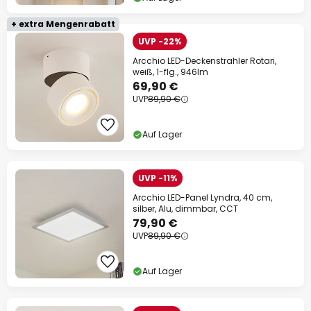
+ extra Mengenrabatt
UVP -22%
Arcchio LED-Deckenstrahler Rotari,
weiß, 1-flg., 946lm
69,90 €
UVP
89,90 €
Auf Lager
UVP -11%
Arcchio LED-Panel Lyndra, 40 cm,
silber, Alu, dimmbar, CCT
79,90 €
UVP
89,90 €
Auf Lager