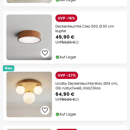
UVP -16%
Deckenleuchte Cleo 300, Ø 30 cm
kupfer
49,90 €
UVP
59,90 €
Auf Lager
Neu
UVP -27%
Lindby Deckenleuchte Mori, Ø34 cm,
G9, natur/weiß, Holz/Glas
64,90 €
UVP
89,90 €
Auf Lager