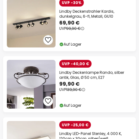
UVP -30%
Lindby Deckenstrahler Kardis,
dunkelgrau, 6-fl, Metall, GU10
69,90 €
UVP
99,90 €
Auf Lager
UVP -40,00 €
Lindby Deckenlampe Rando, silber
antik, Glas, Ø 50 cm, E27
99,90 €
UVP
139,90 €
Auf Lager
UVP -25,00 €
Lindby LED-Panel Stenley, 4.000 K,
120cm x 30cm, silber/weiß