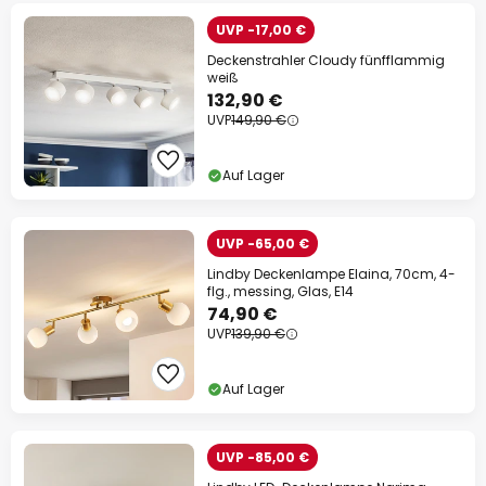
UVP -17,00 €
Deckenstrahler Cloudy fünfflammig
weiß
132,90 €
UVP
149,90 €
Auf Lager
UVP -65,00 €
Lindby Deckenlampe Elaina, 70cm, 4-
flg., messing, Glas, E14
74,90 €
UVP
139,90 €
Auf Lager
UVP -85,00 €