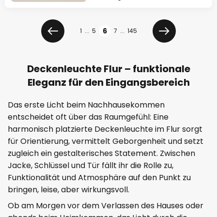
Seite
Seite
6
1
...
5
7
...
145
Zurück
Weiter
Deckenleuchte Flur – funktionale
Eleganz für den Eingangsbereich
Das erste Licht beim Nachhausekommen
entscheidet oft über das Raumgefühl: Eine
harmonisch platzierte Deckenleuchte im Flur sorgt
für Orientierung, vermittelt Geborgenheit und setzt
zugleich ein gestalterisches Statement. Zwischen
Jacke, Schlüssel und Tür fällt ihr die Rolle zu,
Funktionalität und Atmosphäre auf den Punkt zu
bringen, leise, aber wirkungsvoll.
Ob am Morgen vor dem Verlassen des Hauses oder