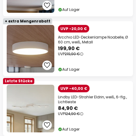
Auf Lager
+ extra Mengenrabatt
UVP -20,00 €
Arcchio LED-Deckenlampe Noabelle, Ø
60 cm, weiß, Metall
199,90 €
UVP
219,90 €
Auf Lager
Letzte Stücke
UVP -40,00 €
Lindby LED-Strahler Eldrin, weiß, 6-flg.,
Lichtleiste
84,90 €
UVP
124,90 €
Auf Lager