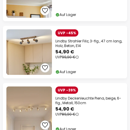
Auf Lager
UVP -45%
Lindby Strahler Filiz, 3-flg., 47 cm lang,
Holz, Beton, E14
54,90 €
UVP
99,90 €
Auf Lager
UVP -39%
Lindby Deckenleuchte Piena, beige, 6-
flg., Metall, 150cm
54,90 €
UVP
89,90 €
Auf Lager