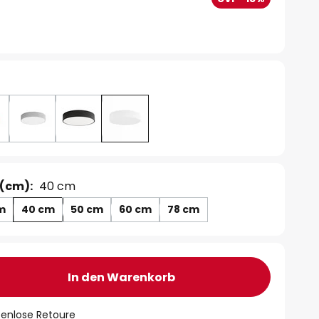
(cm):
40 cm
m
40 cm
50 cm
60 cm
78 cm
In den Warenkorb
tenlose Retoure