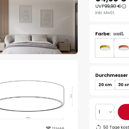
UVP
99,90 €
inkl. MwSt.
Farbe:
weiß
Durchmesser 
20 cm
30 c
1
50 Tage kos