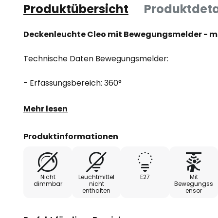
Produktübersicht
Produktdeta
Deckenleuchte Cleo mit Bewegungsmelder - m
Technische Daten Bewegungsmelder:
- Erfassungsbereich: 360°
- Reichweite: max. 8 m
Mehr lesen
- Zeiteinstellung: 10 sec bis 12 min
Produktinformationen
- Lichtintensität: 3-2.000 Lux
Nicht
Leuchtmittel
E27
Mit
- Installationshöhe: 2-6 m
dimmbar
nicht
Bewegungss
enthalten
ensor