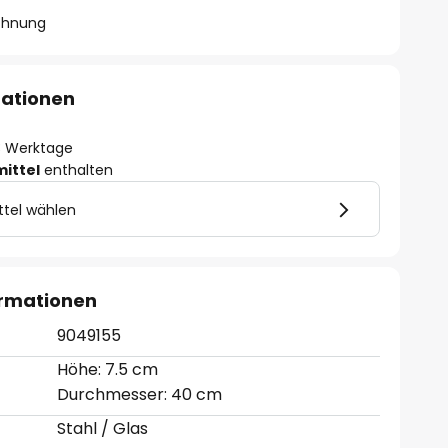
chnung
mationen
- 3 Werktage
mittel
enthalten
ttel wählen
ormationen
9049155
Höhe: 7.5 cm
Durchmesser: 40 cm
Stahl / Glas