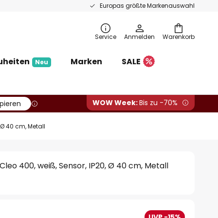
Europas größte Markenauswahl
Service
Anmelden
Warenkorb
uheiten
Marken
SALE
Neu
WOW Week:
Bis zu -70%
pieren
 Ø 40 cm, Metall
eo 400, weiß, Sensor, IP20, Ø 40 cm, Metall
UVP -15%