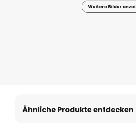
Weitere Bilder anze
Zum
Anfang
der
Bildgalerie
springen
Ähnliche Produkte entdecken