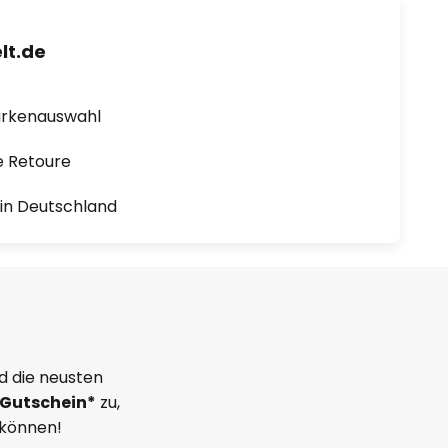
lt.de
arkenauswahl
e Retoure
1 in Deutschland
d die neusten
Gutschein*
zu,
 können!