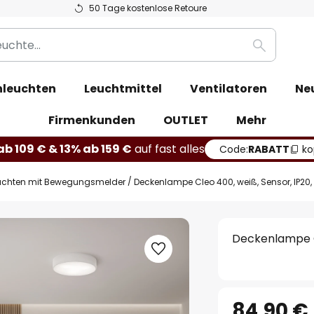
50 Tage kostenlose Retoure
Suche
leuchten
Leuchtmittel
Ventilatoren
Ne
Firmenkunden
OUTLET
Mehr
b 109 € & 13% ab 159 €
auf fast alles
Code:
RABATT
ko
uchten mit Bewegungsmelder
Deckenlampe Cleo 400, weiß, Sensor, IP20,
Deckenlampe Cl
84,90 €