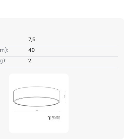
7,5
m):
40
g):
2