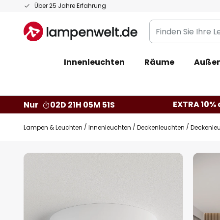
Zum
Über 25 Jahre Erfahrung
Inhalt
Finden
springen
Sie
Ihre
Innenleuchten
Räume
Außen
Leuchte...
EXTRA 10% a
Nur
02D 21H 05M 50S
Lampen & Leuchten
Innenleuchten
Deckenleuchten
Deckenle
Zum
Ende
der
Bildgalerie
springen