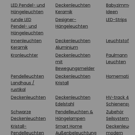
LED Pendel- und
Deckenleuchten
Babyzimmer
Hängeleuchten
Keramik
Ideen
runde LED
Designer-
LED-Strips
Pendel- und
Hängeleuchten
Hängeleuchten
Innenleuchten
Deckenleuchten
Leuchtstoffr
Keramik
Aluminium
Kronleuchter
Deckenleuchten
Paulmann
mit
Leuchten
Bewegungsmelder
Pendelleuchten
Deckenleuchten
Homematic I
Landhaus /
Kristall
rustikal
Deckenleuchten
Deckenleuchten
HV-track 4
Edelstahl
Schienensys
Schwarze
Pendelleuchten &
Zubehör
Deckenleuchten
Hängelampen
Seilsysteme
Kristall-
Smart Home
Deckenleuch
Pendelleuchten
Außenbeleuchtung
modern