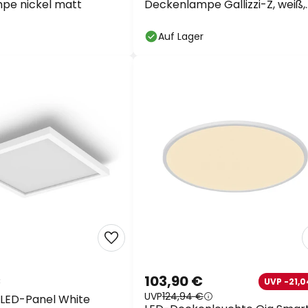
pe nickel matt
Deckenlampe Gallizzi-Z, weiß,
Ø69cm
Auf Lager
€
103,90 €
UVP -21,0
UVP
124,94 €
e LED-Panel White