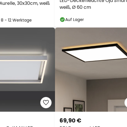
LED-Deckenleuchte Oja Smart
urelle, 30x30cm, weiß
weiß, Ø 60 cm
Auf Lager
: 8 - 12 Werktage
69,90 €