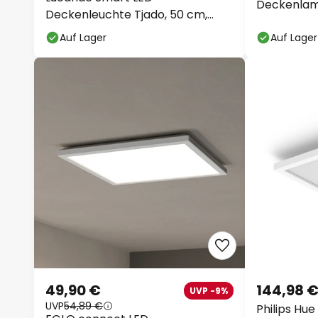
Deckenlam
Deckenleuchte Tjado, 50 cm,
schwarz, RGBW
Auf Lager
Auf Lager
49,90 €
144,98 
UVP -9%
UVP
54,89 €
Philips Hu