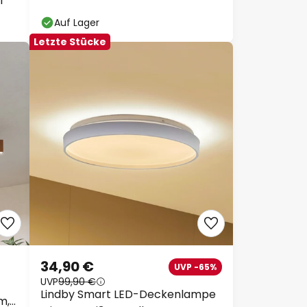
T
Auf Lager
Letzte Stücke
34,90 €
UVP -65%
UVP
99,90 €
Lindby Smart LED-Deckenlampe
m,