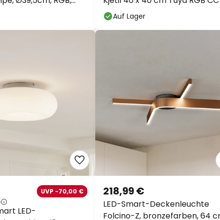
pe, Ø39,5cm, RGB,
Kjetil 40 x 40 cm Tuya RGB CC
Auf Lager
218,99 €
UVP -70,00 €
€
LED-Smart-Deckenleuchte
mart LED-
Folcino-Z, bronzefarben, 64 c