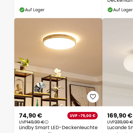
Deckenlam
CCT, Tuya
Auf Lager
Auf Lager
74,90 €
169,90 €
UVP -75,00 €
UVP
149,90 €
UVP
239,90 
Lindby Smart LED-Deckenleuchte
Lucande S