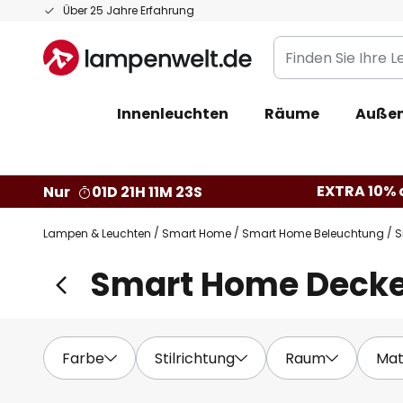
Zum
Über 25 Jahre Erfahrung
Inhalt
Finden
springen
Sie
Ihre
Innenleuchten
Räume
Außen
Leuchte...
EXTRA 10% a
Nur
01D 21H 11M 22S
Lampen & Leuchten
Smart Home
Smart Home Beleuchtung
S
Smart Home Decke
Farbe
Stilrichtung
Raum
Mat