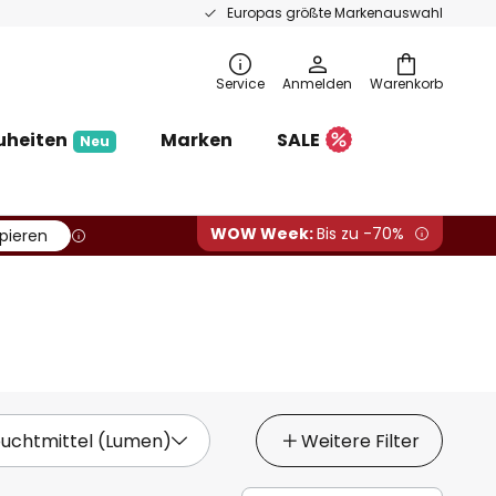
Europas größte Markenauswahl
Service
Anmelden
Warenkorb
uheiten
Marken
SALE
Neu
WOW Week:
Bis zu -70%
pieren
 Leuchtmittel (Lumen)
Weitere Filter