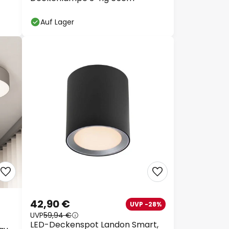
Auf Lager
42,90 €
UVP -28%
UVP
59,94 €
LED-Deckenspot Landon Smart,