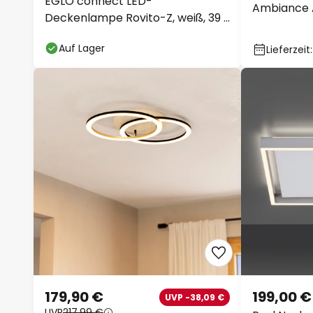
EGLO connect LED-
Ambiance A
Deckenlampe Rovito-Z, weiß, 39 x
39 cm
Auf Lager
Lieferzeit
179,90 €
199,00 €
UVP -38,09 €
UVP
217,99 €