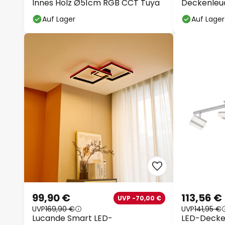
Innes Holz Ø51cm RGB CCT Tuya
Deckenleuc
CCT, Tuya
Auf Lager
Auf Lager
99,90 €
113,56 €
UVP -70,00 €
UVP
169,90 €
UVP
141,95 €
Lucande Smart LED-
LED-Decke