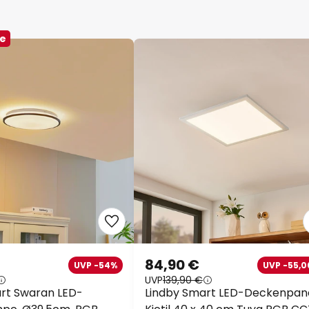
ke
84,90 €
UVP -54%
UVP -55,0
UVP
139,90 €
rt Swaran LED-
Lindby Smart LED-Deckenpan