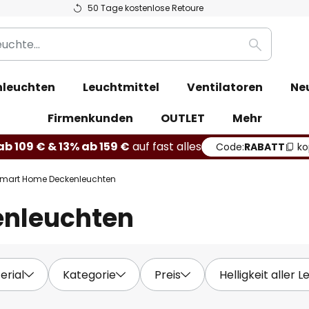
50 Tage kostenlose Retoure
Suche
leuchten
Leuchtmittel
Ventilatoren
Ne
Firmenkunden
OUTLET
Mehr
b 109 € & 13% ab 159 €
auf fast alles
Code:
RABATT
ko
mart Home Deckenleuchten
nleuchten
erial
Kategorie
Preis
Helligkeit aller