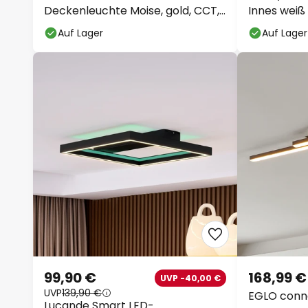
Deckenleuchte Moise, gold, CCT,
Innes wei
Tuya
Tuya
Auf Lager
Auf Lager
99,90 €
168,99 €
UVP -40,00 €
UVP
139,90 €
EGLO conne
Lucande Smart LED-