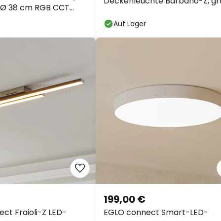
Deckenleuchte Barbano-Z, gr
ß Ø 38 cm RGB CCT
Auf Lager
199,00 €
ct Fraioli-Z LED-
EGLO connect Smart-LED-