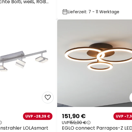
hte Bolti, weiß, RGBW,
CCT
Lieferzeit: 7 - 11 Werktage
151,90 €
UVP -28,39 €
UVP -7,1
UVP
159,00 €
nstrahler LOLAsmart
EGLO connect Parrapos-Z LE