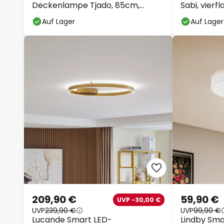
Deckenlampe Tjado, 85cm,
Sabi, vierf
schwarz, RGB, CCT
Auf Lager
Auf Lager
209,90 €
59,90 €
UVP -30,00 €
UVP
239,90 €
UVP
99,90 €
Lucande Smart LED-
Lindby Sm