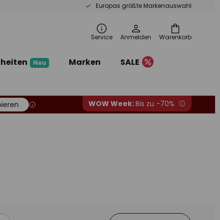
Europas größte Markenauswahl
Service
Anmelden
Warenkorb
heiten
Marken
SALE
Neu
WOW Week:
Bis zu -70%
ieren