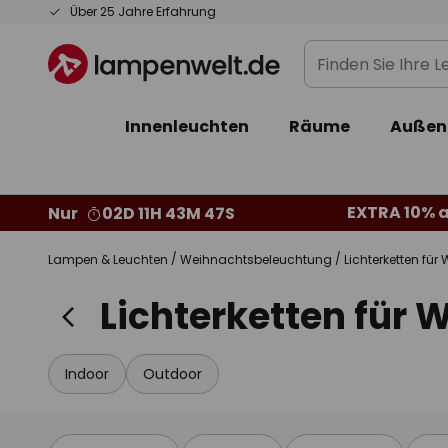
Zum
Über 25 Jahre Erfahrung
Inhalt
Finden
springen
Sie
Ihre
Innenleuchten
Räume
Außen
Leuchte...
EXTRA 10% a
Nur
02D 11H 43M 45S
Lampen & Leuchten
Weihnachtsbeleuchtung
Lichterketten fü
Lichterketten für
Indoor
Outdoor