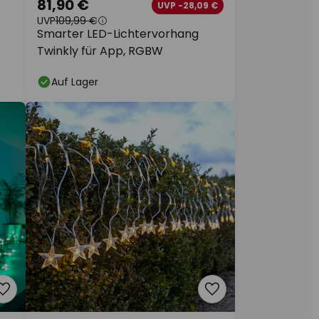
81,90 €
UVP -28,09 €
UVP
109,99 €
t
Smarter LED-Lichtervorhang
Twinkly für App, RGBW
Auf Lager