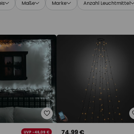
eis
Maße
Marke
Anzahl Leuchtmittel
74,99 €
UVP -46,09 €