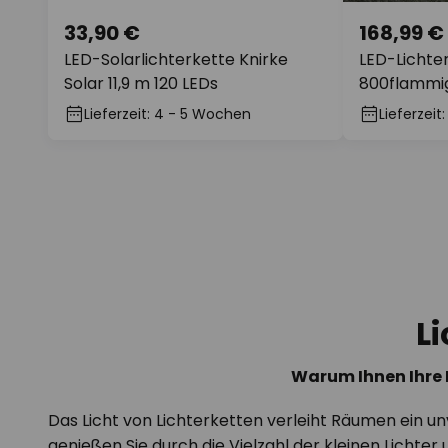
33,90 €
168,99 €
LED-Solarlichterkette Knirke
LED-Lichte
Solar 11,9 m 120 LEDs
800flammi
Lieferzeit: 4 - 5 Wochen
Lieferzeit
Seite
L
Warum Ihnen Ihre 
Das Licht von Lichterketten verleiht Räumen ein u
genießen Sie durch die Vielzahl der kleinen Lichte