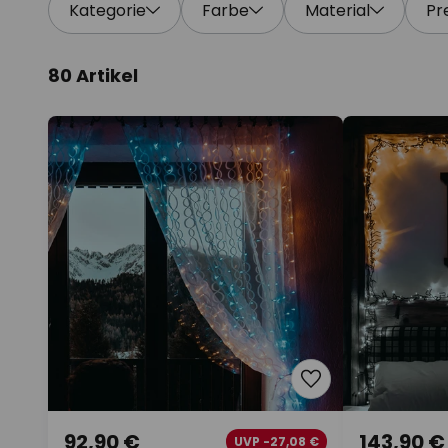
Kategorie
Farbe
Material
Pr
80 Artikel
92,90 €
143,90 €
UVP -27,08 €