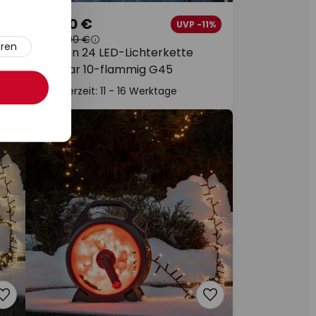
54,90 €
 €
UVP -11%
UVP
61,90 €
eren
Garden 24 LED-Lichterkette
Circular 10-flammig G45
Lieferzeit: 11 - 16 Werktage