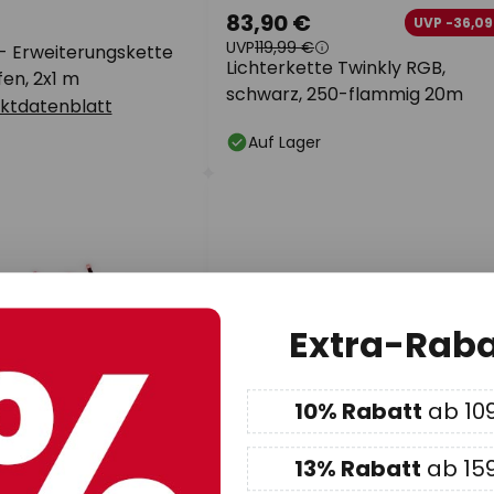
83,90 €
UVP -36,09
UVP
119,99 €
- Erweiterungskette
Lichterkette Twinkly RGB,
en, 2x1 m
schwarz, 250-flammig 20m
ktdatenblatt
Auf Lager
Extra-Raba
10% Rabatt
ab 10
13% Rabatt
ab 15