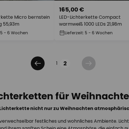
165,00 €
rkette Micro bernstein
LED-Lichterkette Compact
g 55,93m
warmweiß 1000 LEDs 21,98m
: 5 - 6 Wochen
Lieferzeit: 5 - 6 Wochen
2
1
Zurück
Weiter
ichterketten für Weihnacht
Lichterkette nicht nur zu Weihnachten atmosphärisc
nverwechselbar festliches und wohnliches Ambiente. Lich
r und ihrem sanften Schein eine Atmosphäre, die einfach 