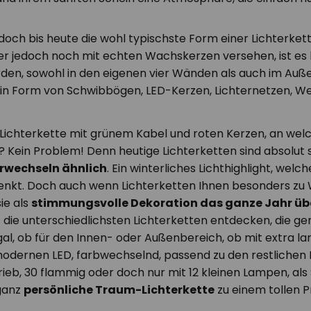
jedoch bis heute die wohl typischste Form einer Lichterk
r jedoch noch mit echten Wachskerzen versehen, ist es
orden, sowohl in den eigenen vier Wänden als auch im A
in Form von Schwibbögen, LED-Kerzen, Lichternetzen, W
 Lichterkette mit grünem Kabel und roten Kerzen, an wel
? Kein Problem! Denn heutige Lichterketten sind absolut
wechseln ähnlich
. Ein winterliches Lichthighlight, we
enkt. Doch auch wenn Lichterketten Ihnen besonders zu
ie als
stimmungsvolle Dekoration das ganze Jahr üb
 die unterschiedlichsten Lichterketten entdecken, die
al, ob für den Innen- oder Außenbereich, ob mit extra la
modernen LED, farbwechselnd, passend zu den restlichen 
rieb, 30 flammig oder doch nur mit 12 kleinen Lampen, als
 ganz
persönliche Traum-Lichterkette
zu einem tollen P