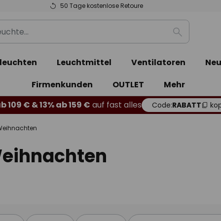
50 Tage kostenlose Retoure
Suche
leuchten
Leuchtmittel
Ventilatoren
Neu
Firmenkunden
OUTLET
Mehr
b 109 € & 13% ab 159 €
auf fast alles
Code:
RABATT
kop
r Weihnachten
 Weihnachten