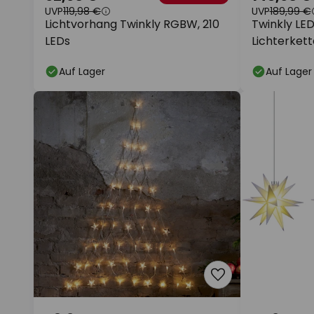
UVP
119,98 €
UVP
189,99 €
Lichtvorhang Twinkly RGBW, 210
Twinkly LE
LEDs
Lichterkett
flg., 6m
Auf Lager
Auf Lager