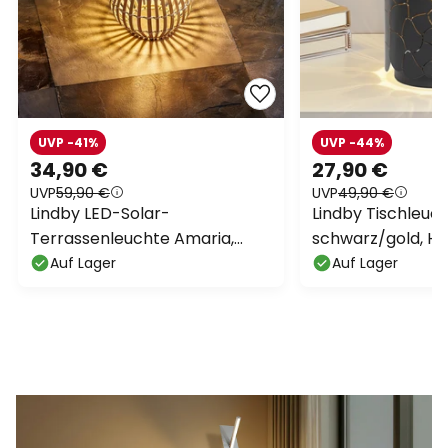
UVP -41%
UVP -44%
34,90 €
27,90 €
UVP
59,90 €
UVP
49,90 €
Lindby LED-Solar-
Lindby Tischleuch
Terrassenleuchte Amaria,
schwarz/gold, H
Bambus, Ø 18 cm
Auf Lager
Auf Lager