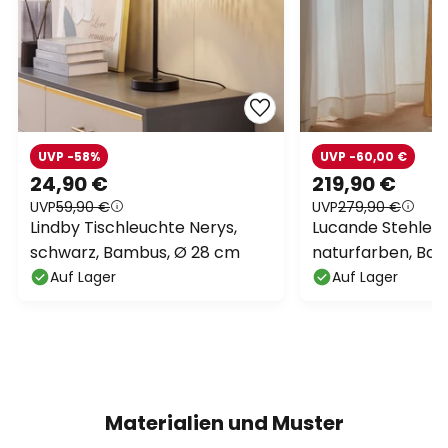
UVP -58%
UVP -60,00 €
24,90 €
219,90 €
UVP
59,90 €
UVP
279,90 €
Lindby Tischleuchte Nerys,
Lucande Stehleu
schwarz, Bambus, Ø 28 cm
naturfarben, Ba
138cm
Auf Lager
Auf Lager
Materialien und Muster