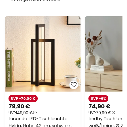
UVP -70,00 €
UVP -6%
79,90 €
74,90 €
UVP
149,90 €
UVP
79,90 €
Lucande LED-Tischleuchte
Lindby Tischlamp
Hylda, Höhe 42 cm, schwarz,
weiß/beige, Ø 2