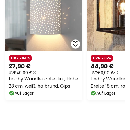
UVP -44%
UVP -35%
27,90 €
44,90 €
UVP
49,90 €
UVP
69,90 €
Lindby Wandleuchte Jiru, Höhe
Lindby Wandlamp
23 cm, weiß, halbrund, Gips
Breite 18 cm, ros
Metall
Auf Lager
Auf Lager