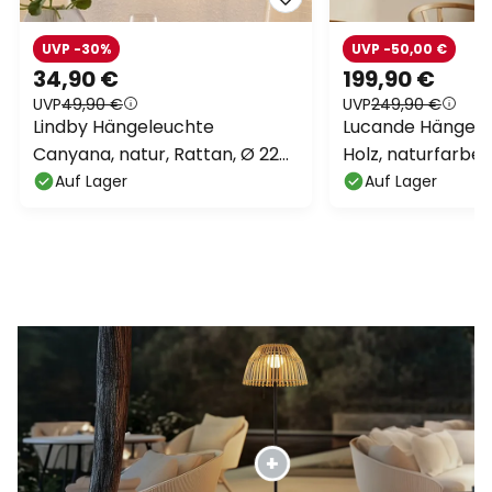
UVP -30%
UVP -50,00 €
34,90 €
199,90 €
UVP
49,90 €
UVP
249,90 €
Lindby Hängeleuchte
Lucande Hängeleu
Canyana, natur, Rattan, Ø 22
Holz, naturfarben
cm
Auf Lager
Auf Lager