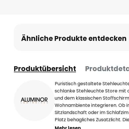
Ähnliche Produkte entdecken
Produktübersicht
Produktdeta
Puristisch gestaltete Stehleucht
schlanke Stehleuchte Store mit 
und dem klassischen Stoffschirm 
Wohnambiente integrieren. Ob
Sitzlandschaft oder im Schlafzi
Platz behagliches Zusatzlicht. D
kann variiert werden: Das Metallg
Mehr lesen