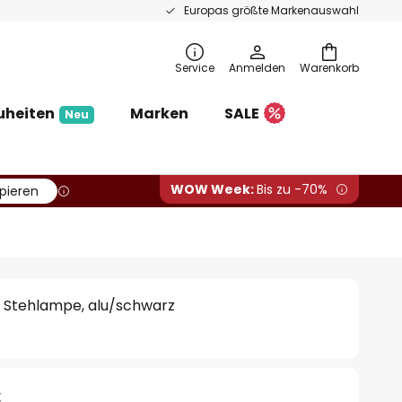
Europas größte Markenauswahl
Service
Anmelden
Warenkorb
uheiten
Marken
SALE
Neu
WOW Week:
Bis zu -70%
pieren
e Stehlampe, alu/schwarz
€