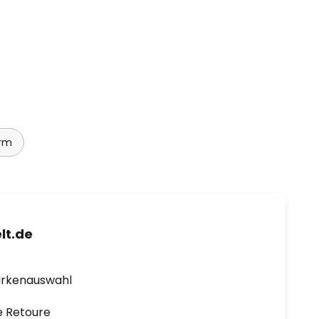
irm
lt.de
arkenauswahl
e Retoure