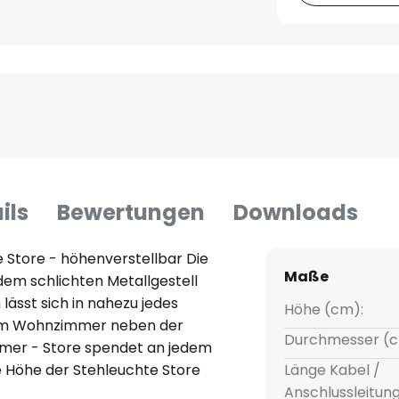
ils
Bewertungen
Downloads
e Store - höhenverstellbar Die
Maße
dem schlichten Metallgestell
lässt sich in nahezu jedes
Höhe (cm):
 im Wohnzimmer neben der
Durchmesser (c
mmer - Store spendet an jedem
ie Höhe der Stehleuchte Store
Länge Kabel /
estell lässt sich von 106 cm auf
Anschlussleitun