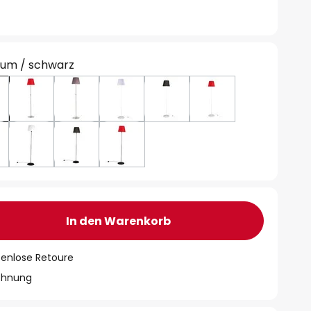
ium / schwarz
In den Warenkorb
tenlose Retoure
chnung