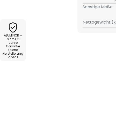
Bedient wird die Stehleuchte
Sonstige Maße:
e Zuleitung integrierten
Nettogewicht (k
ALUMINOR –
bis zu 5
Jahre
Garantie
(siehe
Herstellerang
aben)