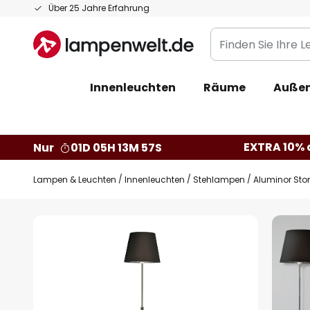
Zum
Über 25 Jahre Erfahrung
Inhalt
Finden
springen
Sie
Ihre
Innenleuchten
Räume
Außen
Leuchte...
EXTRA 10% a
Nur
01D 05H 13M 56S
Lampen & Leuchten
Innenleuchten
Stehlampen
Aluminor Sto
Zum
Ende
der
Bildgalerie
springen