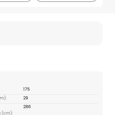
175
m):
29
286
g (cm):