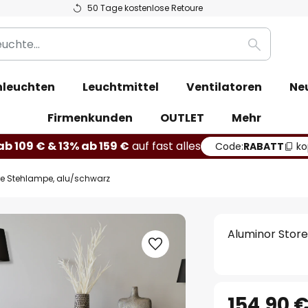
50 Tage kostenlose Retoure
Suche
leuchten
Leuchtmittel
Ventilatoren
Ne
Firmenkunden
OUTLET
Mehr
b 109 € & 13% ab 159 €
auf fast alles
Code:
RABATT
ko
re Stehlampe, alu/schwarz
Aluminor Stor
154,90 