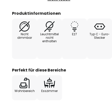
maximal 175 cm Höhe einstellen. 
Store ganz bequem über den in di
Produktinformationen
Fußschalter.
Nicht
Leuchtmittel
E27
Typ C - Euro-
dimmbar
nicht
Stecker
enthalten
Perfekt für diese Bereiche
Wohnbereich
Esszimmer