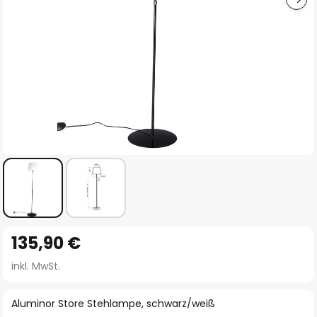
Zum
135,90 €
Anfang
der
inkl. MwSt.
Bildgalerie
springen
Aluminor Store Stehlampe, schwarz/weiß