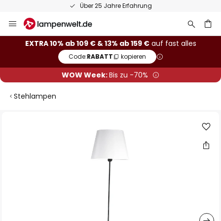
Über 25 Jahre Erfahrung
Zum
Inhalt
springen
he
EXTRA 10% ab 109 € & 13% ab 159 €
auf fast alles
Code:
RABATT
kopieren
WOW Week:
Bis zu -70%
Stehlampen
Zum
Ende
der
Bildgalerie
springen