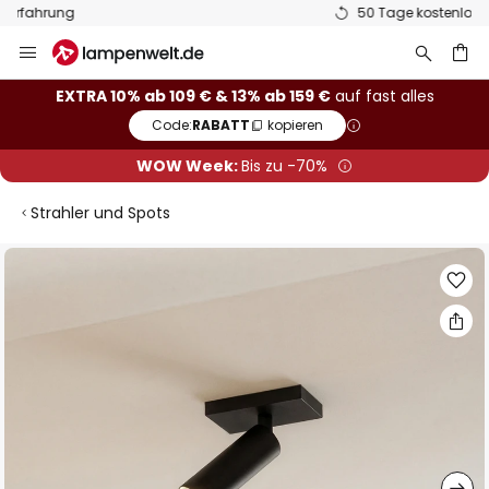
50 Tage kostenlose Retoure
Zum
Inhalt
springen
he
EXTRA 10% ab 109 € & 13% ab 159 €
auf fast alles
Code:
RABATT
kopieren
WOW Week:
Bis zu -70%
Strahler und Spots
Zum
Ende
der
Bildgalerie
springen