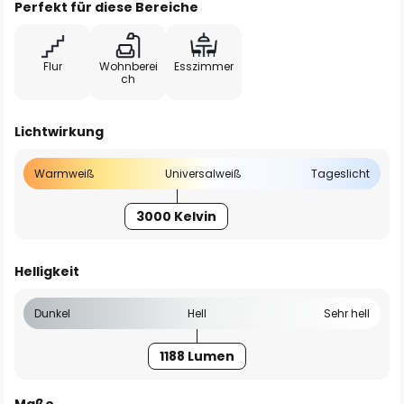
Perfekt für diese Bereiche
Flur
Wohnberei
Esszimmer
ch
Lichtwirkung
Warmweiß
Universalweiß
Tageslicht
3000 Kelvin
Helligkeit
Dunkel
Hell
Sehr hell
1188 Lumen