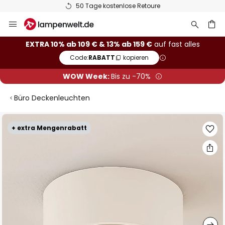
50 Tage kostenlose Retoure
Zum
Inhalt
springen
he
EXTRA 10% ab 109 € & 13% ab 159 €
auf fast alles
Code:
RABATT
kopieren
WOW Week:
Bis zu -70%
Büro Deckenleuchten
Zum
+ extra Mengenrabatt
Ende
der
Bildgalerie
springen