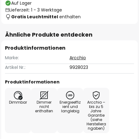
Auf Lager
Lieferzeit: 1 - 3 Werktage
Gratis Leuchtmittel
enthalten
Ähnliche Produkte entdecken
Produktinformationen
Marke:
Arcchio
Artikel Nr.:
9928023
Produktinformationen
Dimmbar
Dimmer
Energieeffiz
Arcchio –
nicht
ient und
bis zu 5
enthalten
langlebig
Jahre
Garantie
(siehe
Herstellera
ngaben)