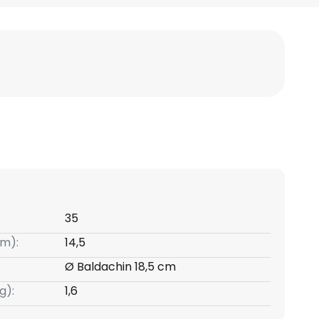
35
m):
14,5
Ø Baldachin 18,5 cm
g):
1,6