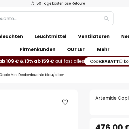
50 Tage kostenlose Retoure
Suche
leuchten
Leuchtmittel
Ventilatoren
Ne
Firmenkunden
OUTLET
Mehr
b 109 € & 13% ab 159 €
auf fast alles
Code:
RABATT
ko
Gople Mini Deckenleuchte blau/silber
Artemide Gople
476,00 