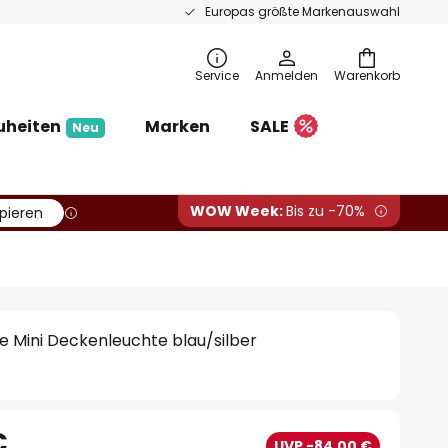
Europas größte Markenauswahl
Service
Anmelden
Warenkorb
uheiten
Marken
SALE
Neu
WOW Week:
Bis zu -70%
pieren
 Mini Deckenleuchte blau/silber
€
UVP -84,00 €