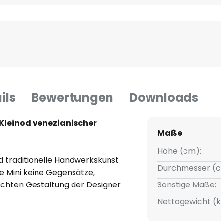
ils
Bewertungen
Downloads
 Kleinod venezianischer
Maße
Höhe (cm):
d traditionelle Handwerkskunst
Durchmesser (c
e Mini keine Gegensätze,
chten Gestaltung der Designer
Sonstige Maße:
 Gople verantwortlich zeichnen.
Nettogewicht (k
s Copenhagen Harbour Bath