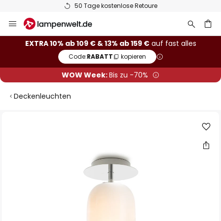
50 Tage kostenlose Retoure
Zum
Inhalt
springen
he
EXTRA 10% ab 109 € & 13% ab 159 €
auf fast alles
Code:
RABATT
kopieren
WOW Week:
Bis zu -70%
Deckenleuchten
Zum
Ende
der
Bildgalerie
springen