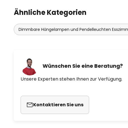
Mazza. Die Leitthese "The Human 
Streben nach der Entwicklung un
Ähnliche Kategorien
Designprodukte wider, die die B
harmonischem Licht befriedigen.
hochwertigen Produkte bereits i
Dimmbare Hängelampen und Pendelleuchten Esszim
Wünschen Sie eine Beratung?
Unsere Experten stehen Ihnen zur Verfügung.
Kontaktieren Sie uns