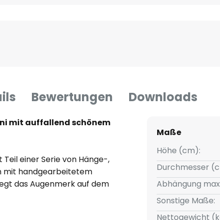
ils
Bewertungen
Downloads
ni mit auffallend schönem
Maße
Höhe (cm):
 Teil einer Serie von Hänge-,
Durchmesser (c
n mit handgearbeitetem
 liegt das Augenmerk auf dem
Abhängung max
llen Seiten abstrahlt und
Sonstige Maße:
arbverlaufs zum besonderen
Nettogewicht (k