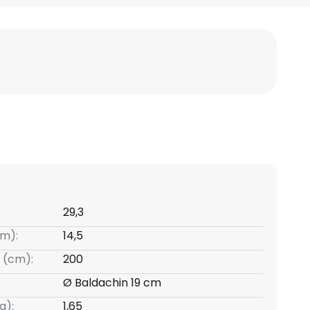
29,3
m):
14,5
 (cm):
200
Ø Baldachin 19 cm
g):
1,65