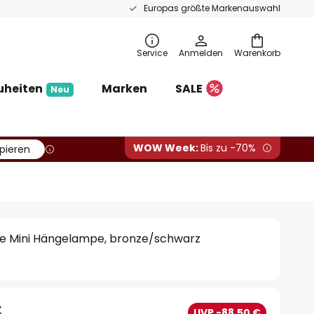
Europas größte Markenauswahl
Service
Anmelden
Warenkorb
uheiten
Marken
SALE
Neu
WOW Week:
Bis zu -70%
pieren
e Mini Hängelampe, bronze/schwarz
€
UVP -88,50 €