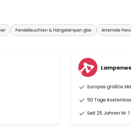
Light" spiegelt das stete
d der Produktion neuer
edürfnisse des Menschen nach
 Artemide vertreibt seine
n 98 Ländern.
mer
Pendelleuchten & Hängelampen glas
Artemide Pen
Lampenwe
Europas größte M
50 Tage kostenlos
Seit 25 Jahren Nr. 