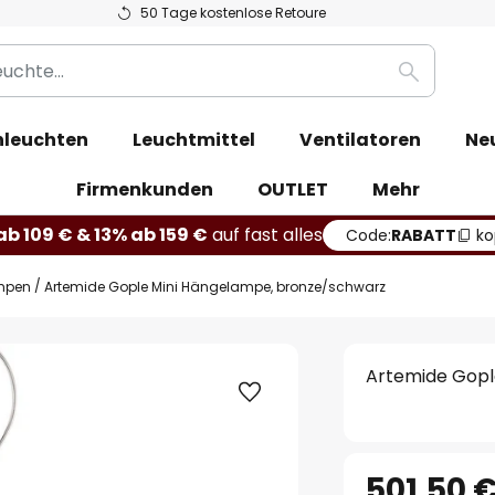
50 Tage kostenlose Retoure
Suche
leuchten
Leuchtmittel
Ventilatoren
Ne
Firmenkunden
OUTLET
Mehr
b 109 € & 13% ab 159 €
auf fast alles
Code:
RABATT
ko
mpen
Artemide Gople Mini Hängelampe, bronze/schwarz
Artemide Gopl
501,50 