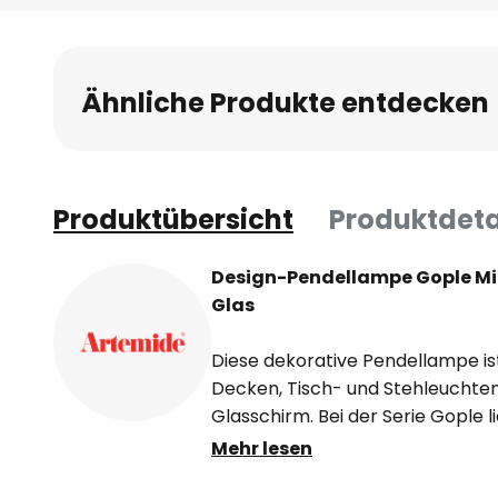
Ähnliche Produkte entdecken
Produktübersicht
Produktdeta
Design-Pendellampe Gople Mi
Glas
Diese dekorative Pendellampe ist
Decken, Tisch- und Stehleuchte
Glasschirm. Bei der Serie Gople
Glasschirm, der das Licht nach a
Mehr lesen
aufgrund seines ästhetischen F