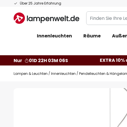
Zum
Über 25 Jahre Erfahrung
Inhalt
Finden
springen
Sie
Ihre
Innenleuchten
Räume
Außen
Leuchte...
EXTRA 10% a
Nur
01D 22H 03M 05S
Lampen & Leuchten
Innenleuchten
Pendelleuchten & Hängela
Zum
Ende
der
Bildgalerie
springen