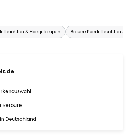
delleuchten & Hängelampen
Braune Pendelleuchten & Hän
lt.de
arkenauswahl
e Retoure
1 in Deutschland