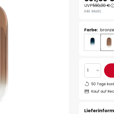
UVP
590,00 €
inkl. MwSt.
Farbe:
bronz
1
50 Tage kos
Kauf auf Re
Lieferinfor