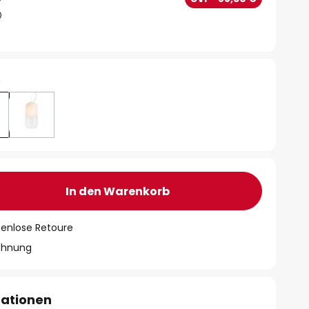
e
In den Warenkorb
tenlose Retoure
chnung
mationen