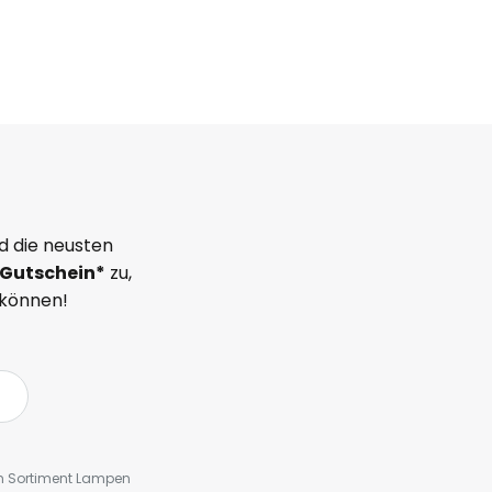
d die neusten
Gutschein*
zu,
 können!
em Sortiment Lampen