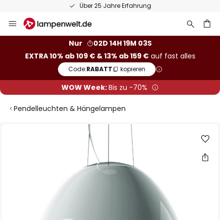
Über 25 Jahre Erfahrung
Zum
Inhalt
springen
he
Nur
02D 14H 19M 03S
EXTRA 10% ab 109 € & 13% ab 159 €
auf fast alles
Code:
RABATT
kopieren
WOW Week:
Bis zu -70%
Pendelleuchten & Hängelampen
Zum
Ende
der
Bildgalerie
springen