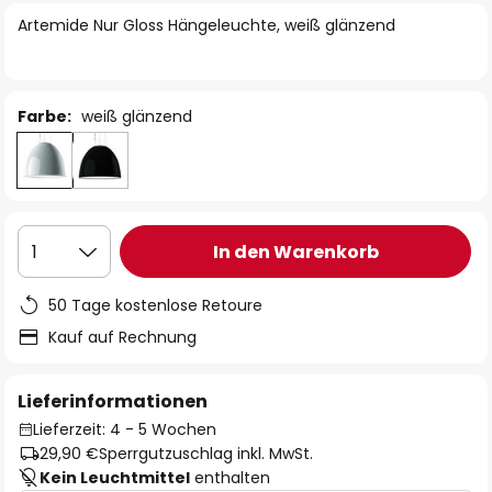
springen
Artemide Nur Gloss Hängeleuchte, weiß glänzend
Farbe:
weiß glänzend
In den Warenkorb
1
50 Tage kostenlose Retoure
Kauf auf Rechnung
Lieferinformationen
Lieferzeit: 4 - 5 Wochen
29,90 €
Sperrgutzuschlag inkl. MwSt.
Kein Leuchtmittel
enthalten