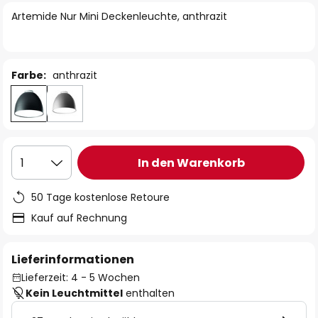
springen
Artemide Nur Mini Deckenleuchte, anthrazit
Farbe:
anthrazit
In den Warenkorb
1
50 Tage kostenlose Retoure
Kauf auf Rechnung
Lieferinformationen
Lieferzeit: 4 - 5 Wochen
Kein Leuchtmittel
enthalten