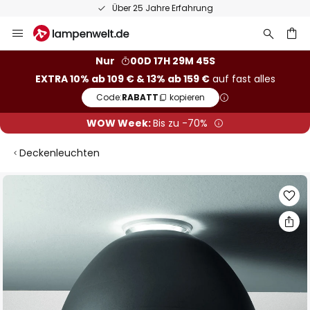
Über 25 Jahre Erfahrung
Zum
Inhalt
springen
he
Nur
00D 17H 29M 45S
EXTRA 10% ab 109 € & 13% ab 159 €
auf fast alles
Code:
RABATT
kopieren
WOW Week:
Bis zu -70%
Deckenleuchten
Zum
Ende
der
Bildgalerie
springen