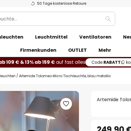
50 Tage kostenlose Retoure
Suche
leuchten
Leuchtmittel
Ventilatoren
Ne
Firmenkunden
OUTLET
Mehr
b 109 € & 13% ab 159 €
auf fast alles
Code:
RABATT
ko
hleuchten
Artemide Tolomeo Micro Tischleuchte, blau metallic
Artemide Tolom
249,90 