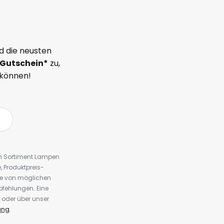
d die neusten
Gutschein*
zu,
 können!
em Sortiment Lampen
 Produktpreis-
te von möglichen
fehlungen. Eine
 oder über unser
ung
.