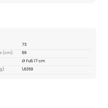
73
e (cm):
69
Ø Fuß 17 cm
g):
1,6359