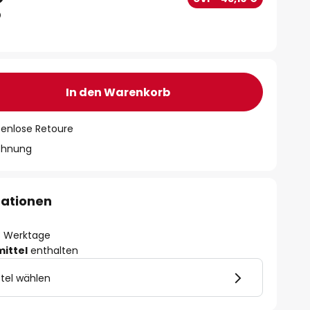
In den Warenkorb
tenlose Retoure
chnung
mationen
- 3 Werktage
mittel
enthalten
tel wählen