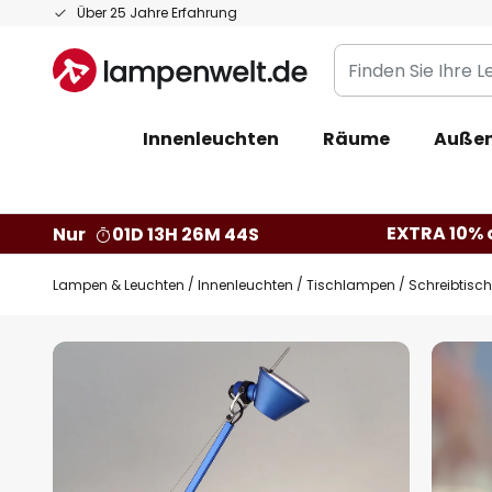
Zum
Über 25 Jahre Erfahrung
Inhalt
Finden
springen
Sie
Ihre
Innenleuchten
Räume
Außen
Leuchte...
EXTRA 10% a
Nur
01D 13H 26M 43S
Lampen & Leuchten
Innenleuchten
Tischlampen
Schreibtisc
Zum
Ende
der
Bildgalerie
springen