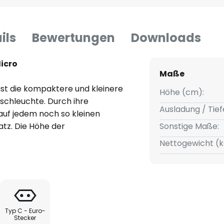
ils
Bewertungen
Downloads
icro
Maße
ist die kompaktere und kleinere
Höhe (cm):
ischleuchte. Durch ihre
Ausladung / Tief
auf jedem noch so kleinen
latz. Die Höhe der
Sonstige Maße:
 normaler Arbeitsstellung 37
Nettogewicht (k
zeugt auch die Tolomeo Micro
er große Bruder: Die flexiblen
uelle Einstellung des
genaue Ausleuchtung je nach
 ist ausgezeichnet mit diversen
Typ C - Euro-
 unter anderem dem "Compasso
Stecker