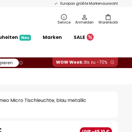
Europas größte Markenauswahl
Service
Anmelden
Warenkorb
uheiten
Marken
SALE
Neu
WOW Week:
Bis zu -70%
pieren
eo Micro Tischleuchte, blau metallic
€
UVP -45,10 €