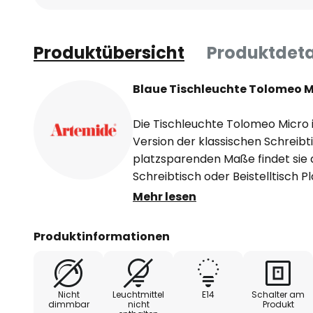
Produktübersicht
Produktdeta
Blaue Tischleuchte Tolomeo M
Die Tischleuchte Tolomeo Micro 
Version der klassischen Schreibt
platzsparenden Maße findet sie 
Schreibtisch oder Beistelltisch P
Schreibtischleuchte beträgt bei
Mehr lesen
cm, die Tiefe 45 cm. Dabei über
mit den gleichen Attributen wie d
Produktinformationen
Gelenke ermöglichen eine individ
Lampenschirms und somit punkt
Bedarf. Die Tischleuchte Tolomeo
Nicht
Leuchtmittel
E14
Schalter am
internationalen Designpreisen,
dimmbar
nicht
Produkt