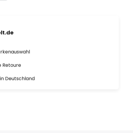
lt.de
arkenauswahl
e Retoure
1 in Deutschland