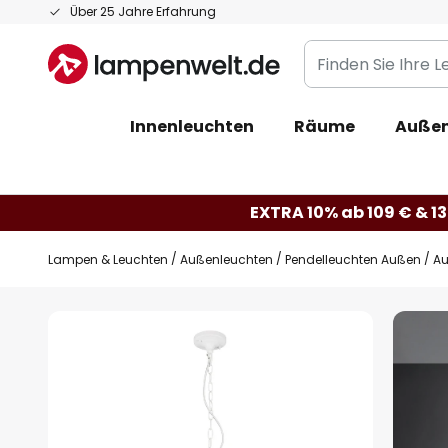
Zum
Über 25 Jahre Erfahrung
Inhalt
Finden
springen
Sie
Ihre
Innenleuchten
Räume
Außen
Leuchte...
EXTRA 10% ab 109 € & 13
Lampen & Leuchten
Außenleuchten
Pendelleuchten Außen
Au
Zum
Ende
der
Bildgalerie
springen