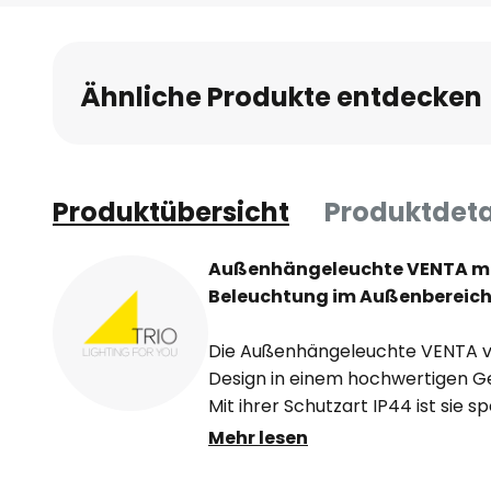
Anfang
der
Bildgalerie
Ähnliche Produkte entdecken
springen
Produktübersicht
Produktdeta
Außenhängeleuchte VENTA mit I
Beleuchtung im Außenbereic
Die Außenhängeleuchte VENTA ve
Design in einem hochwertigen G
Mit ihrer Schutzart IP44 ist sie sp
Außenbereich konzipiert und bie
Mehr lesen
Spritzwasser und Fremdkörpern
sorgt für eine zeitlose Eleganz, d