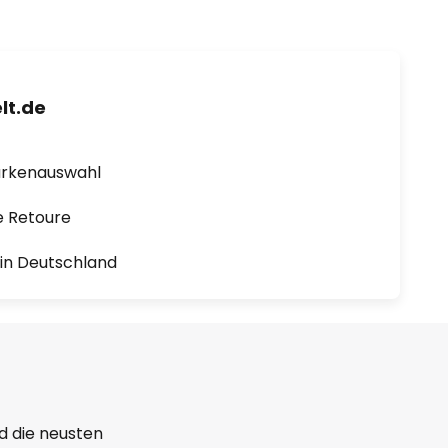
lt.de
arkenauswahl
e Retoure
1 in Deutschland
d die neusten