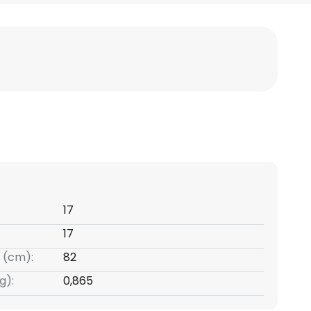
17
17
 (cm):
82
g):
0,865