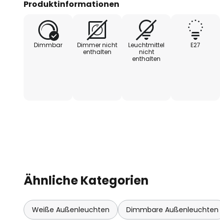
Produktinformationen
verschiedene Architekturstile ein
Die Leuchte ist dimmbar und ermö
Dimmbar
Dimmer nicht
Leuchtmittel
E27
Anpassung der Lichtstimmung ü
enthalten
nicht
enthalten
Dank ihrer robusten Materialien
ist sie nicht nur langlebig, sonder
für Terrassen, Balkone oder Ein
Ähnliche Kategorien
Weiße Außenleuchten
Dimmbare Außenleuchten