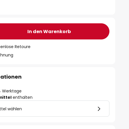
In den Warenkorb
tenlose Retoure
chnung
mationen
- 4 Werktage
mittel
enthalten
ttel wählen