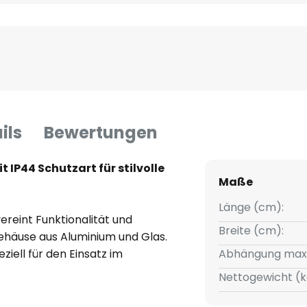
ils
Bewertungen
P44 Schutzart für stilvolle
Maße
h
Länge (cm):
reint Funktionalität und
Breite (cm):
ehäuse aus Aluminium und Glas.
eziell für den Einsatz im
Abhängung max
tet zuverlässigen Schutz vor
Nettogewicht (k
. Die matte weiße Farbgebung
ie sich harmonisch in