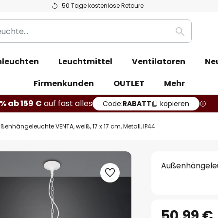
50 Tage kostenlose Retoure
Suche
leuchten
Leuchtmittel
Ventilatoren
Ne
Firmenkunden
OUTLET
Mehr
% ab 159 €
auf fast alles
Code:
RABATT
kopieren
ßenhängeleuchte VENTA, weiß, 17 x 17 cm, Metall, IP44
Außenhängeleuc
50,99 €