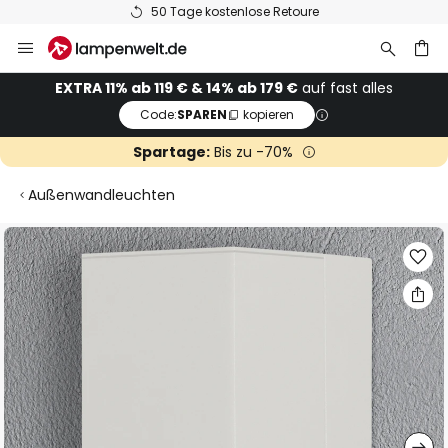
50 Tage kostenlose Retoure
Zum
Inhalt
springen
he
EXTRA 11% ab 119 € & 14% ab 179 €
auf fast alles
Code:
SPAREN
kopieren
Spartage:
Bis zu -70%
Außenwandleuchten
Zum
Ende
der
Bildgalerie
springen