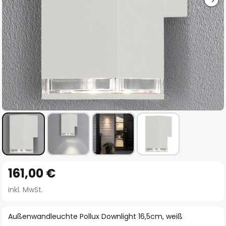
Zum
161,00 €
Anfang
der
inkl. MwSt.
Bildgalerie
springen
Außenwandleuchte Pollux Downlight 16,5cm, weiß