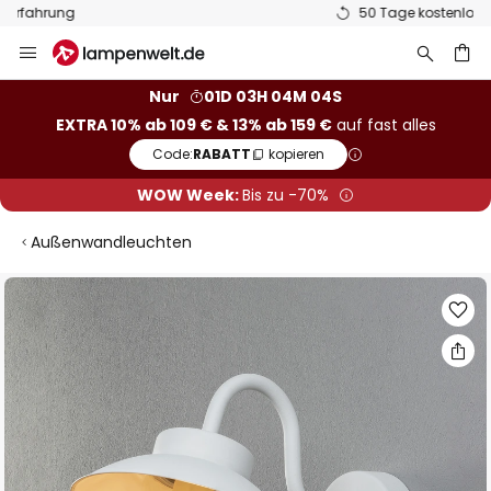
50 Tage kostenlose Retoure
Zum
Inhalt
springen
he
Nur
01D 03H 04M 04S
EXTRA 10% ab 109 € & 13% ab 159 €
auf fast alles
Code:
RABATT
kopieren
WOW Week:
Bis zu -70%
Außenwandleuchten
Zum
Ende
der
Bildgalerie
springen