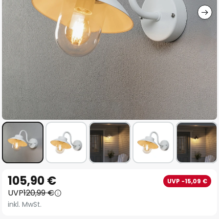
Zum
105,90 €
UVP -15,09 €
Anfang
UVP
120,99 €
der
inkl. MwSt.
Bildgalerie