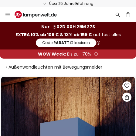
Über 25 Jahre Erfahrung
Zum
Inhalt
springen
he
Nur
02D 00H 29M 27S
EXTRA 10% ab 109 € & 13% ab 159 €
auf fast alles
Code:
RABATT
kopieren
WOW Week:
Bis zu -70%
Außenwandleuchten mit Bewegungsmelder
Zum
Ende
der
Bildgalerie
springen