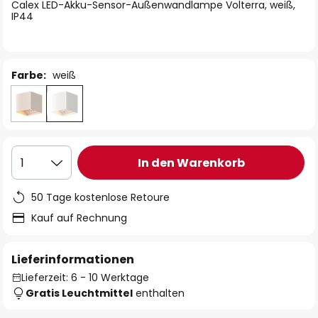
springen
Calex LED-Akku-Sensor-Außenwandlampe Volterra, weiß,
IP44
Farbe:
weiß
In den Warenkorb
1
50 Tage kostenlose Retoure
Kauf auf Rechnung
Lieferinformationen
Lieferzeit: 6 - 10 Werktage
Gratis Leuchtmittel
enthalten