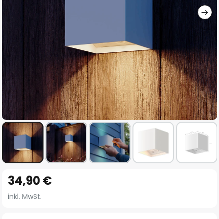
Zum
34,90 €
Anfang
der
inkl. MwSt.
Bildgalerie