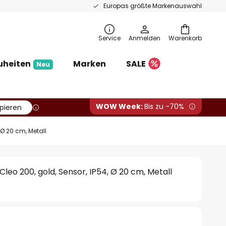
Europas größte Markenauswahl
Service
Anmelden
Warenkorb
uheiten
Marken
SALE
Neu
WOW Week:
Bis zu -70%
pieren
 Ø 20 cm, Metall
eo 200, gold, Sensor, IP54, Ø 20 cm, Metall