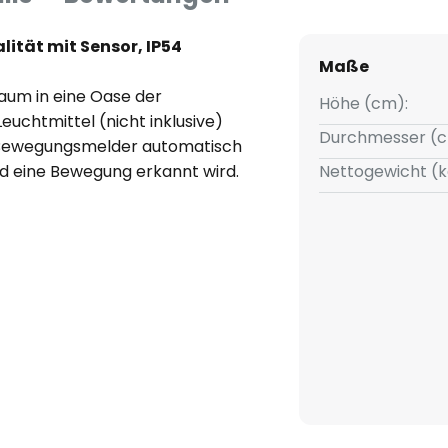
lität mit Sensor, IP54
Maße
aum in eine Oase der
Höhe (cm):
uchtmittel (nicht inklusive)
Durchmesser (c
m Bewegungsmelder automatisch
 und eine Bewegung erkannt wird.
Nettogewicht (k
ne Weise, die sowohl Eleganz als
owie auf Balkon und Terrasse
htlos in zeitgemäße
in jedem der genannten Räume.
wird, was ihre exzellente