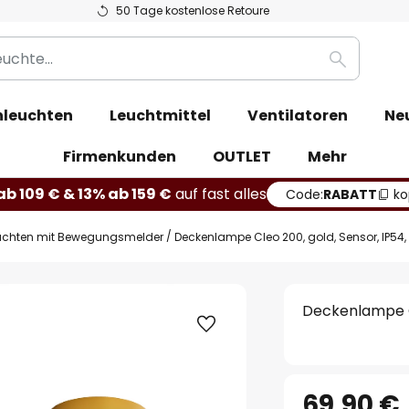
50 Tage kostenlose Retoure
Suche
leuchten
Leuchtmittel
Ventilatoren
Ne
Firmenkunden
OUTLET
Mehr
b 109 € & 13% ab 159 €
auf fast alles
Code:
RABATT
ko
uchten mit Bewegungsmelder
Deckenlampe Cleo 200, gold, Sensor, IP54,
Deckenlampe Cl
69,90 €