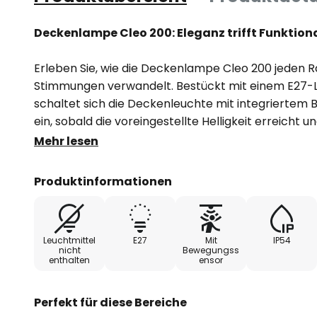
Deckenlampe Cleo 200: Eleganz trifft Funktiona
Erleben Sie, wie die Deckenlampe Cleo 200 jeden R
Stimmungen verwandelt. Bestückt mit einem E27-Le
schaltet sich die Deckenleuchte mit integrierte
ein, sobald die voreingestellte Helligkeit erreicht
Die goldene Oberfläche reflektiert das Licht auf ei
Mehr lesen
auch Wärme in den Flurbereich, das Badezimmer s
bringt.
Produktinformationen
Die moderne Stilrichtung der Cleo 200 fügt sich na
Einrichtungskonzepte ein und wird zum Blickfang 
Leuchtmittel
E27
Mit
IP54
Die Deckenlampe Cleo 200 wird in Europa gefertigt 
nicht
Bewegungss
enthalten
ensor
Verarbeitungsqualität unterstreicht.
Technische Daten Bewegungsmelder:
Perfekt für diese Bereiche