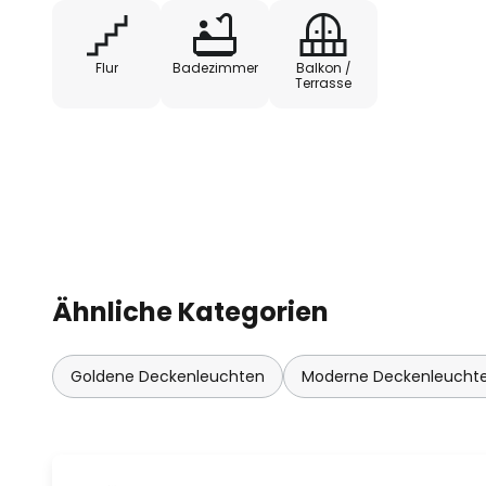
- Reichweite: 1-8 m
Flur
Badezimmer
Balkon /
- Leuchtdauer: 10 sec bis 12 min
Terrasse
- Lichtintensität: 3-2.000 Lux
- Installationshöhe: max 8 m
Ähnliche Kategorien
Goldene Deckenleuchten
Moderne Deckenleucht