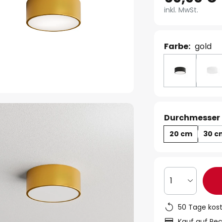
inkl. MwSt.
Farbe:
gold
Durchmesser 
20 cm
30 c
1
50 Tage kos
Kauf auf Re