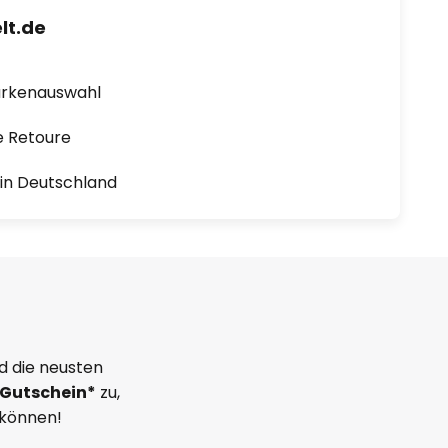
lt.de
arkenauswahl
e Retoure
1 in Deutschland
d die neusten
Gutschein*
zu,
 können!