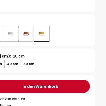
(cm):
20 cm
m
40 cm
50 cm
In den Warenkorb
tenlose Retoure
chnung