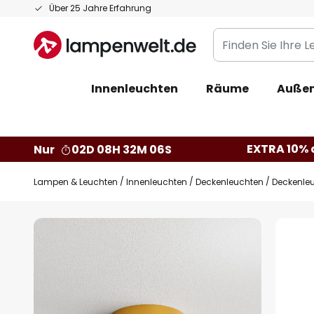
Zum
Über 25 Jahre Erfahrung
Inhalt
Finden
springen
Sie
Ihre
Innenleuchten
Räume
Außen
Leuchte...
EXTRA 10% a
Nur
02D 08H 32M 05S
Lampen & Leuchten
Innenleuchten
Deckenleuchten
Deckenle
Zum
Ende
der
Bildgalerie
springen