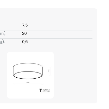
7,5
m):
20
g):
0,6