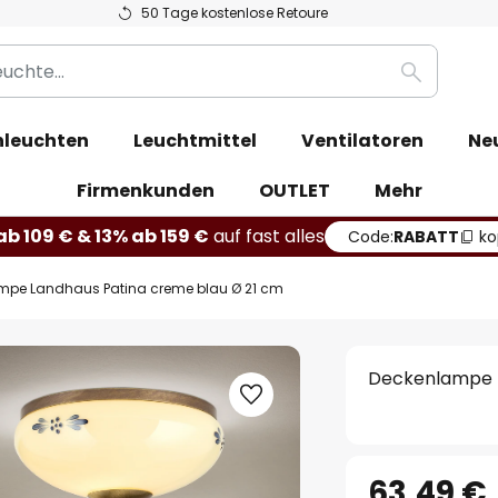
50 Tage kostenlose Retoure
Suche
leuchten
Leuchtmittel
Ventilatoren
Ne
Firmenkunden
OUTLET
Mehr
b 109 € & 13% ab 159 €
auf fast alles
Code:
RABATT
ko
mpe Landhaus Patina creme blau Ø 21 cm
Deckenlampe L
63,49 €