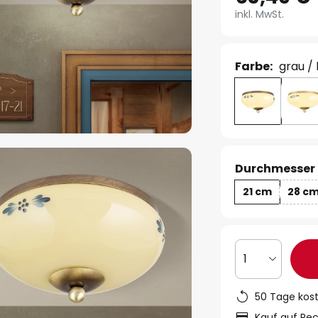
inkl. MwSt.
Farbe:
grau /
Durchmesser 
21 cm
28 c
1
50 Tage kos
Kauf auf Re