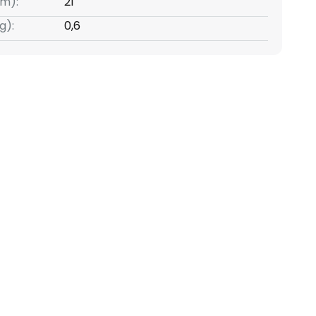
m):
21
g):
0,6