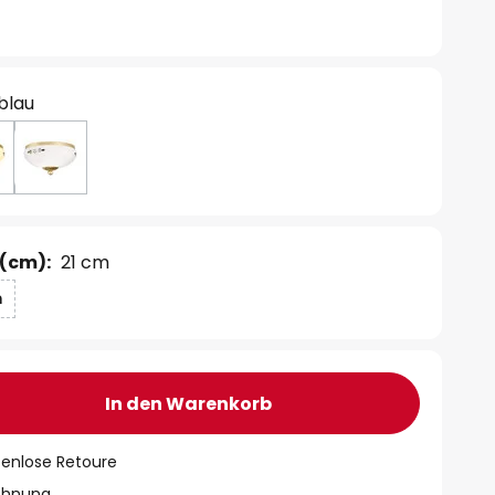
 blau
(cm):
21 cm
m
In den Warenkorb
tenlose Retoure
chnung