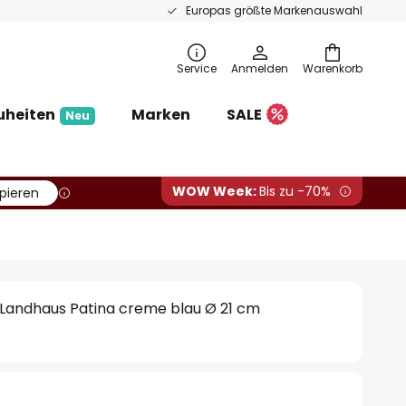
Europas größte Markenauswahl
Service
Anmelden
Warenkorb
uheiten
Marken
SALE
Neu
WOW Week:
Bis zu -70%
pieren
andhaus Patina creme blau Ø 21 cm