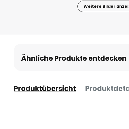
Weitere Bilder anze
Zum
Anfang
der
Bildgalerie
springen
Ähnliche Produkte entdecken
Produktübersicht
Produktdeta