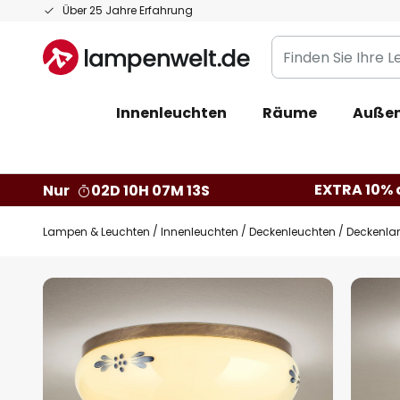
Zum
Über 25 Jahre Erfahrung
Inhalt
Finden
springen
Sie
Ihre
Innenleuchten
Räume
Außen
Leuchte...
EXTRA 10% a
Nur
02D 10H 07M 12S
Lampen & Leuchten
Innenleuchten
Deckenleuchten
Deckenla
Zum
Ende
der
Bildgalerie
springen