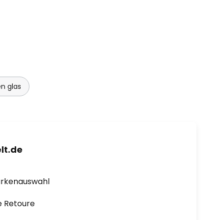
n glas
lt.de
arkenauswahl
e Retoure