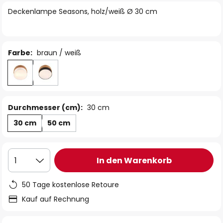
springen
Deckenlampe Seasons, holz/weiß Ø 30 cm
Farbe:
braun / weiß
Durchmesser (cm):
30 cm
30 cm
50 cm
In den Warenkorb
1
50 Tage kostenlose Retoure
Kauf auf Rechnung