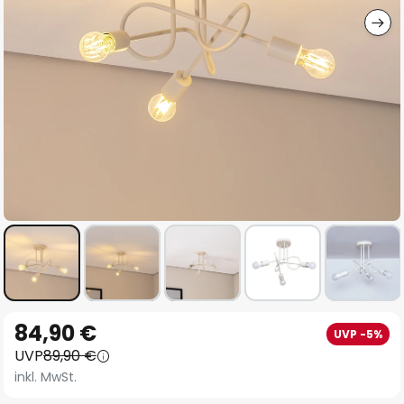
Zum
84,90 €
UVP -5%
Anfang
UVP
89,90 €
der
inkl. MwSt.
Bildgalerie