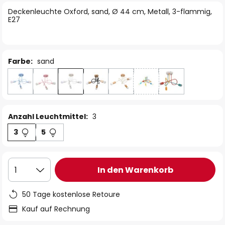
springen
Deckenleuchte Oxford, sand, Ø 44 cm, Metall, 3-flammig,
E27
Farbe:
sand
Anzahl Leuchtmittel:
3
3
5
In den Warenkorb
1
50 Tage kostenlose Retoure
Kauf auf Rechnung