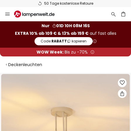
50 Tage kostenlose Retoure
Zum
Inhalt
springen
he
Nur
01D 10H 08M 16S
EXTRA 10% ab 109 € & 13% ab 159 €
auf fast alles
Code:
RABATT
kopieren
WOW Week:
Bis zu -70%
Deckenleuchten
Zum
Ende
der
Bildgalerie
springen