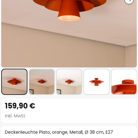
Zum
159,90 €
Anfang
der
inkl. MwSt.
Bildgalerie
springen
Deckenleuchte Plato, orange, Metall, Ø 38 cm, E27