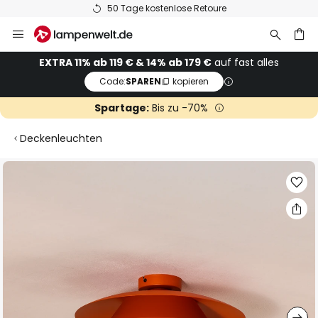
50 Tage kostenlose Retoure
Zum
Inhalt
springen
he
EXTRA 11% ab 119 € & 14% ab 179 €
auf fast alles
Code:
SPAREN
kopieren
Spartage:
Bis zu -70%
Deckenleuchten
Zum
Ende
der
Bildgalerie
springen