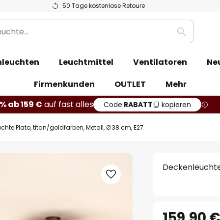
50 Tage kostenlose Retoure
Suche
leuchten
Leuchtmittel
Ventilatoren
Ne
Firmenkunden
OUTLET
Mehr
% ab 159 €
auf fast alles
Code:
RABATT
kopieren
hte Plato, titan/goldfarben, Metall, Ø 38 cm, E27
Deckenleuchte 
159,90 