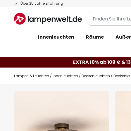
Zum
Über 25 Jahre Erfahrung
Inhalt
Finden
springen
Sie
Ihre
Innenleuchten
Räume
Außen
Leuchte...
EXTRA 10% ab 109 € & 13
Lampen & Leuchten
Innenleuchten
Deckenleuchten
Deckenleuc
Zum
Ende
der
Bildgalerie
springen