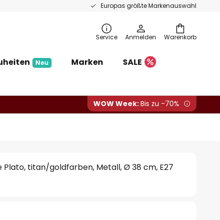
Europas größte Markenauswahl
Service
Anmelden
Warenkorb
uheiten
Marken
SALE
Neu
WOW Week:
Bis zu -70%
Plato, titan/goldfarben, Metall, Ø 38 cm, E27
€