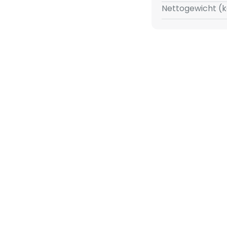
Nettogewicht (k
igkeit und Stabilität. Diese
t, sondern auch ein stilvolles
erleiht.