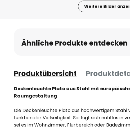
Weitere Bilder anze
Zum
Anfang
der
Bildgalerie
Ähnliche Produkte entdecken
springen
Produktübersicht
Produktdeta
Deckenleuchte Plato aus Stahl mit europäischer
Raumgestaltung
Die Deckenleuchte Plato aus hochwertigem Stahl 
funktionaler Vielseitigkeit. Sie fügt sich nahtlos i
sei es im Wohnzimmer, Flurbereich oder Badezimmer