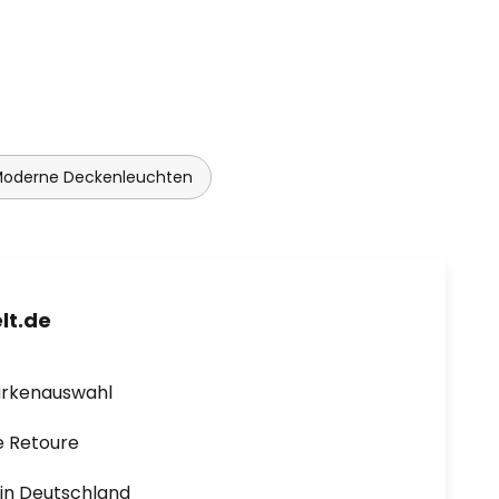
oderne Deckenleuchten
lt.de
arkenauswahl
e Retoure
1 in Deutschland