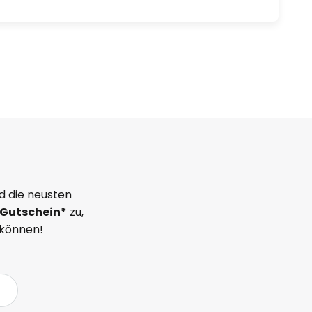
d die neusten
Gutschein*
zu,
 können!