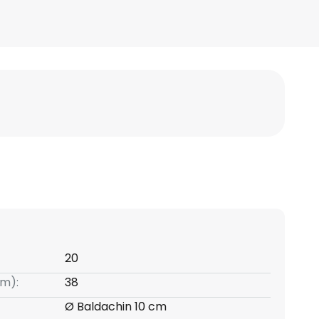
20
m):
38
Ø Baldachin 10 cm