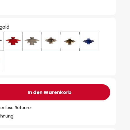
 gold
In den Warenkorb
tenlose Retoure
chnung