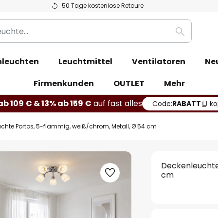
50 Tage kostenlose Retoure
Suche
leuchten
Leuchtmittel
Ventilatoren
Ne
Firmenkunden
OUTLET
Mehr
b 109 € & 13% ab 159 €
auf fast alles
Code:
RABATT
ko
chte Portos, 5-flammig, weiß/chrom, Metall, Ø 54 cm
Deckenleuchte 
cm