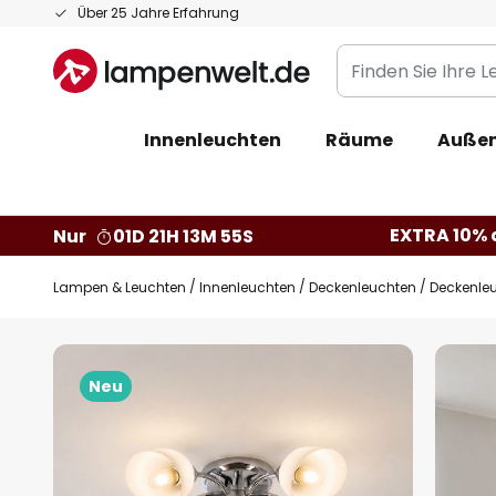
Zum
Über 25 Jahre Erfahrung
Inhalt
Finden
springen
Sie
Ihre
Innenleuchten
Räume
Außen
Leuchte...
EXTRA 10% a
Nur
01D 21H 13M 54S
Lampen & Leuchten
Innenleuchten
Deckenleuchten
Deckenleu
Zum
Ende
Neu
der
Bildgalerie
springen