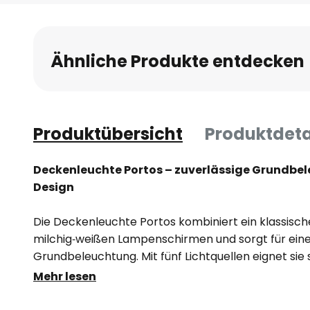
Anfang
der
Bildgalerie
Ähnliche Produkte entdecken
springen
Produktübersicht
Produktdeta
Deckenleuchte Portos – zuverlässige Grundbel
Design
Die Deckenleuchte Portos kombiniert ein klassisch
milchig‑weißen Lampenschirmen und sorgt für ei
Grundbeleuchtung. Mit fünf Lichtquellen eignet sie
Wohn‑ und Essbereiche, Flure oder Arbeitsräume, i
Mehr lesen
benötigt wird.