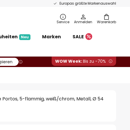
Europas größte Markenauswahl
Service
Anmelden
Warenkorb
uheiten
Marken
SALE
Neu
WOW Week:
Bis zu -70%
pieren
Portos, 5-flammig, weiß/chrom, Metall, Ø 54