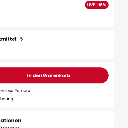
UVP -16%
mittel:
5
In den Warenkorb
tenlose Retoure
chnung
mationen