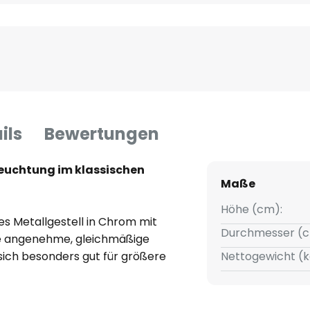
ils
Bewertungen
euchtung im klassischen
Maße
Höhe (cm):
es Metallgestell in Chrom mit
Durchmesser (c
ne angenehme, gleichmäßige
 sich besonders gut für größere
Nettogewicht (k
n denen etwas mehr Helligkeit