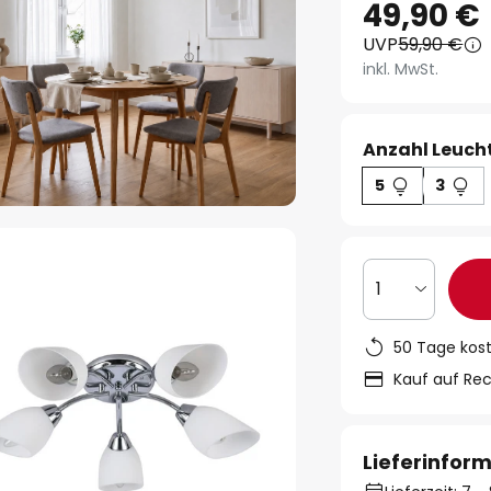
49,90 €
UVP
59,90 €
inkl. MwSt.
Anzahl Leucht
5
3
1
50 Tage kos
Kauf auf Re
Lieferinfor