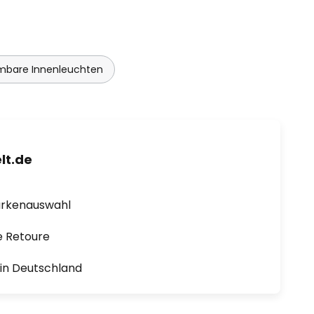
bare Innenleuchten
lt.de
arkenauswahl
e Retoure
1 in Deutschland