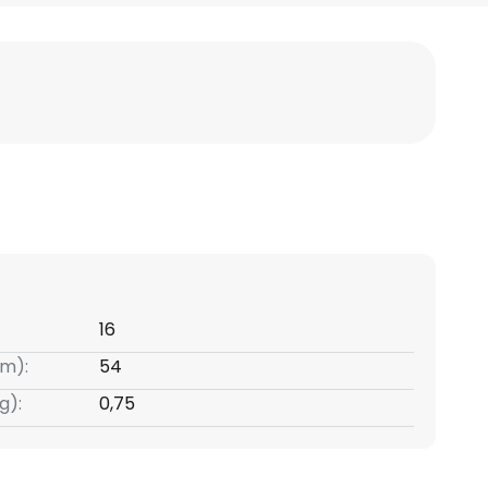
16
m):
54
g):
0,75