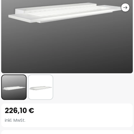
Zum
226,10 €
Anfang
der
inkl. MwSt.
Bildgalerie