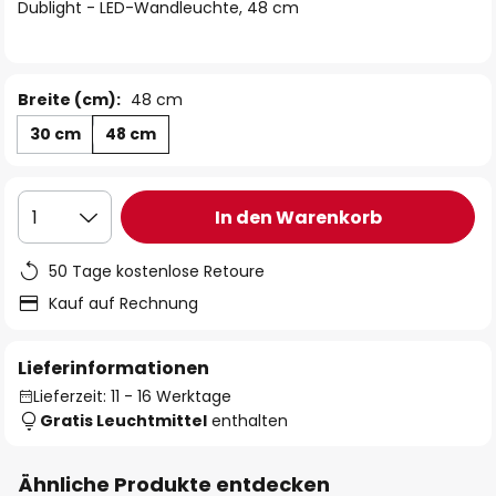
springen
Dublight - LED-Wandleuchte, 48 cm
Breite (cm):
48 cm
30 cm
48 cm
In den Warenkorb
1
50 Tage kostenlose Retoure
Kauf auf Rechnung
Lieferinformationen
Lieferzeit: 11 - 16 Werktage
Gratis Leuchtmittel
enthalten
Ähnliche Produkte entdecken