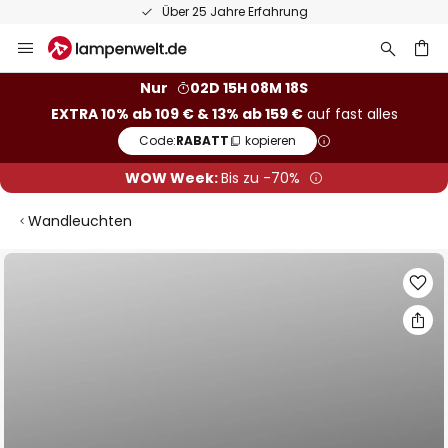
Über 25 Jahre Erfahrung
Zum
Inhalt
springen
he
Nur
02D 15H 08M 17S
EXTRA 10% ab 109 € & 13% ab 159 €
auf fast alles
Code:
RABATT
kopieren
WOW Week:
Bis zu -70%
Wandleuchten
Zum
Ende
der
Bildgalerie
springen