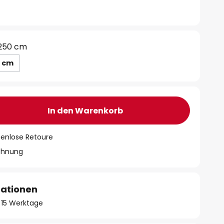
250 cm
 cm
In den Warenkorb
tenlose Retoure
chnung
mationen
 - 15 Werktage