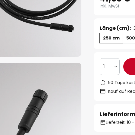
inkl. MwSt.
Länge (cm):
250 cm
500
1
50 Tage kos
Kauf auf Re
Lieferinfor
Lieferzeit: 10