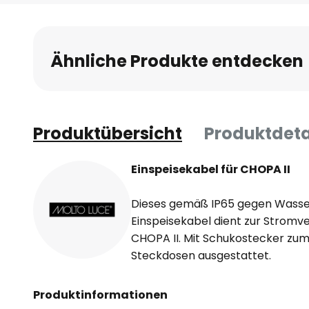
Anfang
der
Bildgalerie
Ähnliche Produkte entdecken
springen
Produktübersicht
Produktdeta
Einspeisekabel für CHOPA II
Dieses gemäß IP65 gegen Wasse
Einspeisekabel dient zur Stromv
CHOPA II. Mit Schukostecker zum
Steckdosen ausgestattet.
Produktinformationen