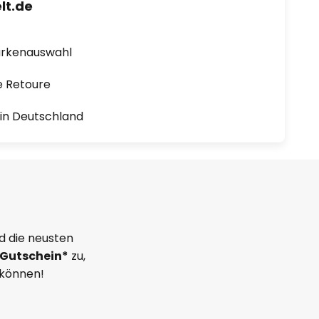
lt.de
arkenauswahl
e Retoure
1 in Deutschland
d die neusten
Gutschein*
zu,
 können!