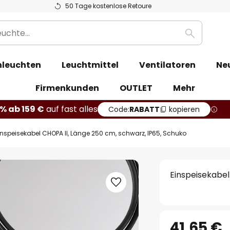
50 Tage kostenlose Retoure
Suche
leuchten
Leuchtmittel
Ventilatoren
Ne
Firmenkunden
OUTLET
Mehr
% ab 159 €
auf fast alles
Code:
RABATT
kopieren
inspeisekabel CHOPA II, Länge 250 cm, schwarz, IP65, Schuko
Einspeisekabel
41,65 €