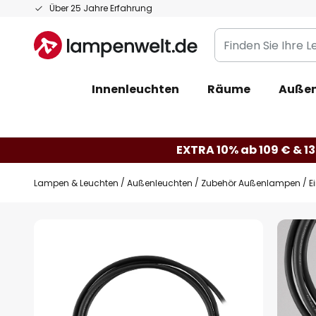
Zum
Über 25 Jahre Erfahrung
Inhalt
Finden
springen
Sie
Ihre
Innenleuchten
Räume
Außen
Leuchte...
EXTRA 10% ab 109 € & 13
Lampen & Leuchten
Außenleuchten
Zubehör Außenlampen
E
Zum
Ende
der
Bildgalerie
springen